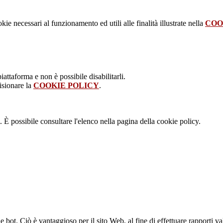
kie necessari al funzionamento ed utili alle finalità illustrate nella
COO
attaforma e non è possibile disabilitarli.
isionare la
COOKIE POLICY
.
 È possibile consultare l'elenco nella pagina della cookie policy.
bot. Ciò è vantaggioso per il sito Web, al fine di effettuare rapporti val