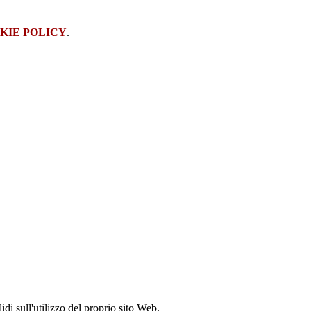
KIE POLICY
.
idi sull'utilizzo del proprio sito Web.