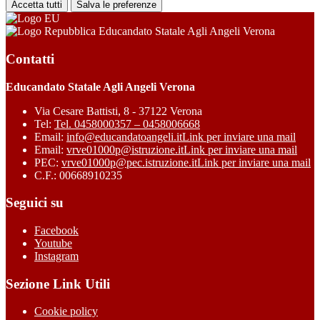
Accetta tutti
Salva le preferenze
Educandato Statale Agli Angeli Verona
Contatti
Educandato Statale Agli Angeli Verona
Via Cesare Battisti, 8 - 37122 Verona
Tel:
Tel. 0458000357 – 0458006668
Email:
info@educandatoangeli.it
Link per inviare una mail
Email:
vrve01000p@istruzione.it
Link per inviare una mail
PEC:
vrve01000p@pec.istruzione.it
Link per inviare una mail
C.F.: 00668910235
Seguici su
Facebook
Youtube
Instagram
Sezione Link Utili
Cookie policy