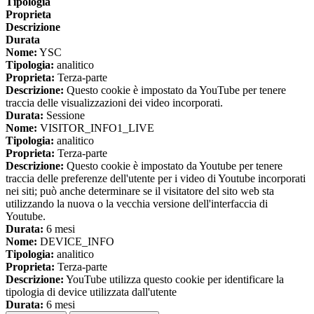
Tipologia
Proprieta
Descrizione
Durata
Nome:
YSC
Tipologia:
analitico
Proprieta:
Terza-parte
Descrizione:
Questo cookie è impostato da YouTube per tenere
traccia delle visualizzazioni dei video incorporati.
Durata:
Sessione
Nome:
VISITOR_INFO1_LIVE
Tipologia:
analitico
Proprieta:
Terza-parte
Descrizione:
Questo cookie è impostato da Youtube per tenere
traccia delle preferenze dell'utente per i video di Youtube incorporati
nei siti; può anche determinare se il visitatore del sito web sta
utilizzando la nuova o la vecchia versione dell'interfaccia di
Youtube.
Durata:
6 mesi
Nome:
DEVICE_INFO
Tipologia:
analitico
Proprieta:
Terza-parte
Descrizione:
YouTube utilizza questo cookie per identificare la
tipologia di device utilizzata dall'utente
Durata:
6 mesi