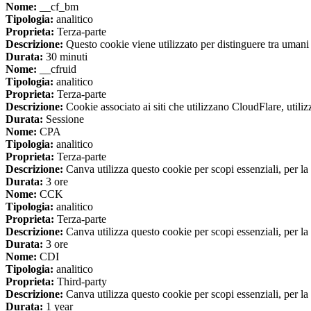
Nome:
__cf_bm
Tipologia:
analitico
Proprieta:
Terza-parte
Descrizione:
Questo cookie viene utilizzato per distinguere tra umani e 
Durata:
30 minuti
Nome:
__cfruid
Tipologia:
analitico
Proprieta:
Terza-parte
Descrizione:
Cookie associato ai siti che utilizzano CloudFlare, utilizza
Durata:
Sessione
Nome:
CPA
Tipologia:
analitico
Proprieta:
Terza-parte
Descrizione:
Canva utilizza questo cookie per scopi essenziali, per la 
Durata:
3 ore
Nome:
CCK
Tipologia:
analitico
Proprieta:
Terza-parte
Descrizione:
Canva utilizza questo cookie per scopi essenziali, per la 
Durata:
3 ore
Nome:
CDI
Tipologia:
analitico
Proprieta:
Third-party
Descrizione:
Canva utilizza questo cookie per scopi essenziali, per la 
Durata:
1 year