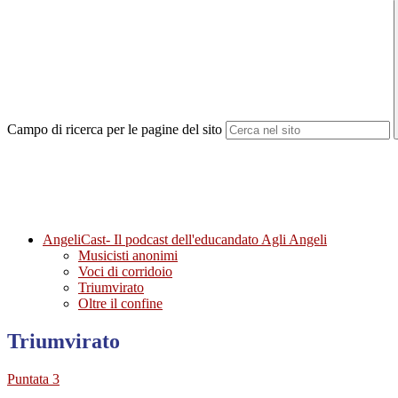
Campo di ricerca per le pagine del sito
AngeliCast- Il podcast dell'educandato Agli Angeli
Musicisti anonimi
Voci di corridoio
Triumvirato
Oltre il confine
Triumvirato
Puntata 3