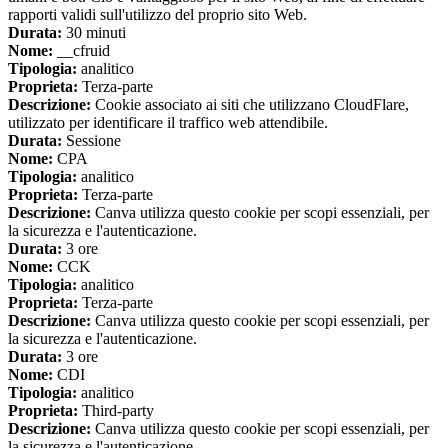
rapporti validi sull'utilizzo del proprio sito Web.
Durata:
30 minuti
Nome:
__cfruid
Tipologia:
analitico
Proprieta:
Terza-parte
Descrizione:
Cookie associato ai siti che utilizzano CloudFlare,
utilizzato per identificare il traffico web attendibile.
Durata:
Sessione
Nome:
CPA
Tipologia:
analitico
Proprieta:
Terza-parte
Descrizione:
Canva utilizza questo cookie per scopi essenziali, per
la sicurezza e l'autenticazione.
Durata:
3 ore
Nome:
CCK
Tipologia:
analitico
Proprieta:
Terza-parte
Descrizione:
Canva utilizza questo cookie per scopi essenziali, per
la sicurezza e l'autenticazione.
Durata:
3 ore
Nome:
CDI
Tipologia:
analitico
Proprieta:
Third-party
Descrizione:
Canva utilizza questo cookie per scopi essenziali, per
la sicurezza e l'autenticazione.