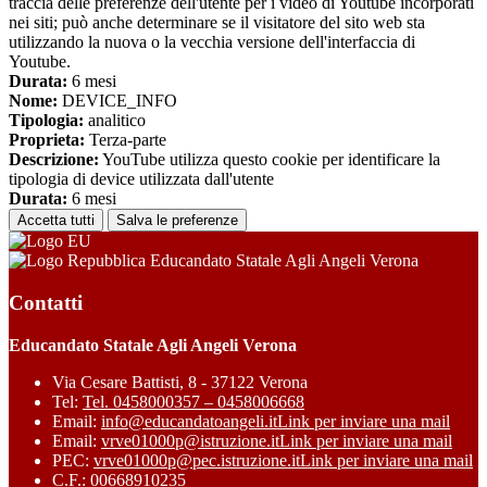
traccia delle preferenze dell'utente per i video di Youtube incorporati
nei siti; può anche determinare se il visitatore del sito web sta
utilizzando la nuova o la vecchia versione dell'interfaccia di
Youtube.
Durata:
6 mesi
Nome:
DEVICE_INFO
Tipologia:
analitico
Proprieta:
Terza-parte
Descrizione:
YouTube utilizza questo cookie per identificare la
tipologia di device utilizzata dall'utente
Durata:
6 mesi
Accetta tutti
Salva le preferenze
Educandato Statale Agli Angeli Verona
Contatti
Educandato Statale Agli Angeli Verona
Via Cesare Battisti, 8 - 37122 Verona
Tel:
Tel. 0458000357 – 0458006668
Email:
info@educandatoangeli.it
Link per inviare una mail
Email:
vrve01000p@istruzione.it
Link per inviare una mail
PEC:
vrve01000p@pec.istruzione.it
Link per inviare una mail
C.F.: 00668910235