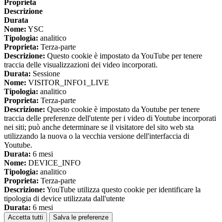
Proprieta
Descrizione
Durata
Nome:
YSC
Tipologia:
analitico
Proprieta:
Terza-parte
Descrizione:
Questo cookie è impostato da YouTube per tenere
traccia delle visualizzazioni dei video incorporati.
Durata:
Sessione
Nome:
VISITOR_INFO1_LIVE
Tipologia:
analitico
Proprieta:
Terza-parte
Descrizione:
Questo cookie è impostato da Youtube per tenere
traccia delle preferenze dell'utente per i video di Youtube incorporati
nei siti; può anche determinare se il visitatore del sito web sta
utilizzando la nuova o la vecchia versione dell'interfaccia di
Youtube.
Durata:
6 mesi
Nome:
DEVICE_INFO
Tipologia:
analitico
Proprieta:
Terza-parte
Descrizione:
YouTube utilizza questo cookie per identificare la
tipologia di device utilizzata dall'utente
Durata:
6 mesi
Accetta tutti
Salva le preferenze