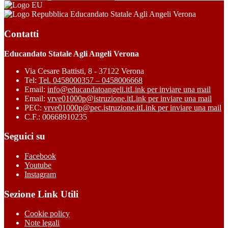
Educandato Statale Agli Angeli Verona
Contatti
Educandato Statale Agli Angeli Verona
Via Cesare Battisti, 8 - 37122 Verona
Tel:
Tel. 0458000357 – 0458006668
Email:
info@educandatoangeli.it
Link per inviare una mail
Email:
vrve01000p@istruzione.it
Link per inviare una mail
PEC:
vrve01000p@pec.istruzione.it
Link per inviare una mail
C.F.: 00668910235
Seguici su
Facebook
Youtube
Instagram
Sezione Link Utili
Cookie policy
Note legali