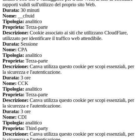
rapporti validi sull'utilizzo del proprio sito Web.
Durata:
30 minuti
Nome:
__cfruid
Tipologia:
analitico
Proprieta:
Terza-parte
Descrizione:
Cookie associato ai siti che utilizzano CloudFlare,
utilizzato per identificare il traffico web attendibile.
Durata:
Sessione
Nome:
CPA
Tipologia:
analitico
Proprieta:
Terza-parte
Descrizione:
Canva utilizza questo cookie per scopi essenziali, per
la sicurezza e l'autenticazione.
Durata:
3 ore
Nome:
CCK
Tipologia:
analitico
Proprieta:
Terza-parte
Descrizione:
Canva utilizza questo cookie per scopi essenziali, per
la sicurezza e l'autenticazione.
Durata:
3 ore
Nome:
CDI
Tipologia:
analitico
Proprieta:
Third-party
Descrizione:
Canva utilizza questo cookie per scopi essenziali, per
la sicurezza e l'autenticazione.