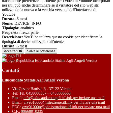
traccia delle preferenze dell'utente per i video di Youtube incorporati
nei siti; può anche determinare se il visitatore del sito web sta
utilizzando la nuova o la vecchia versione dell'interfaccia di
Youtube.
Durata:
6 mesi
Nome:
DEVICE_INFO
Tipologia:
analitico
Proprieta:
Terza-parte
Descrizione:
YouTube utilizza questo cookie per identificare la
tipologia di device utilizzata dall'utente
Durata:
6 mesi
Accetta tutti
Salva le preferenze
Educandato Statale Agli Angeli Verona
Contatti
Educandato Statale Agli Angeli Verona
Via Cesare Battisti, 8 - 37122 Verona
Tel:
Tel. 0458000357 – 0458006668
Email:
info@educandatoangeli.it
Link per inviare una mail
Email:
vrve01000p@istruzione.it
Link per inviare una mail
PEC:
vrve01000p@pec.istruzione.it
Link per inviare una mail
C.F.: 00668910235