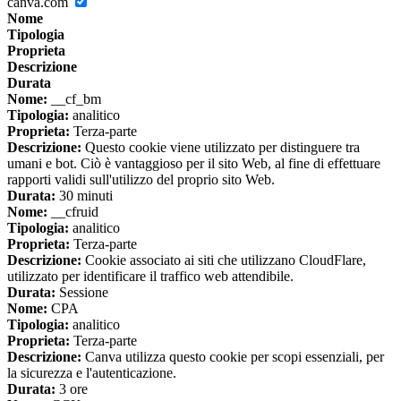
canva.com
Nome
Tipologia
Proprieta
Descrizione
Durata
Nome:
__cf_bm
Tipologia:
analitico
Proprieta:
Terza-parte
Descrizione:
Questo cookie viene utilizzato per distinguere tra
umani e bot. Ciò è vantaggioso per il sito Web, al fine di effettuare
rapporti validi sull'utilizzo del proprio sito Web.
Durata:
30 minuti
Nome:
__cfruid
Tipologia:
analitico
Proprieta:
Terza-parte
Descrizione:
Cookie associato ai siti che utilizzano CloudFlare,
utilizzato per identificare il traffico web attendibile.
Durata:
Sessione
Nome:
CPA
Tipologia:
analitico
Proprieta:
Terza-parte
Descrizione:
Canva utilizza questo cookie per scopi essenziali, per
la sicurezza e l'autenticazione.
Durata:
3 ore