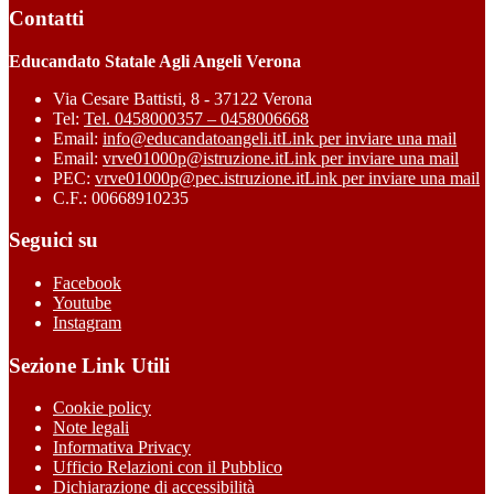
Contatti
Educandato Statale Agli Angeli Verona
Via Cesare Battisti, 8 - 37122 Verona
Tel:
Tel. 0458000357 – 0458006668
Email:
info@educandatoangeli.it
Link per inviare una mail
Email:
vrve01000p@istruzione.it
Link per inviare una mail
PEC:
vrve01000p@pec.istruzione.it
Link per inviare una mail
C.F.: 00668910235
Seguici su
Facebook
Youtube
Instagram
Sezione Link Utili
Cookie policy
Note legali
Informativa Privacy
Ufficio Relazioni con il Pubblico
Dichiarazione di accessibilità