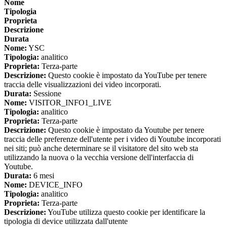
Nome
Tipologia
Proprieta
Descrizione
Durata
Nome:
YSC
Tipologia:
analitico
Proprieta:
Terza-parte
Descrizione:
Questo cookie è impostato da YouTube per tenere
traccia delle visualizzazioni dei video incorporati.
Durata:
Sessione
Nome:
VISITOR_INFO1_LIVE
Tipologia:
analitico
Proprieta:
Terza-parte
Descrizione:
Questo cookie è impostato da Youtube per tenere
traccia delle preferenze dell'utente per i video di Youtube incorporati
nei siti; può anche determinare se il visitatore del sito web sta
utilizzando la nuova o la vecchia versione dell'interfaccia di
Youtube.
Durata:
6 mesi
Nome:
DEVICE_INFO
Tipologia:
analitico
Proprieta:
Terza-parte
Descrizione:
YouTube utilizza questo cookie per identificare la
tipologia di device utilizzata dall'utente