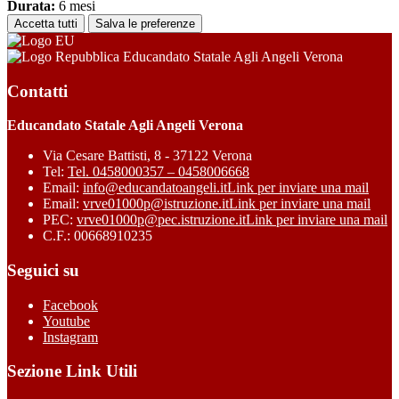
Durata:
6 mesi
Accetta tutti
Salva le preferenze
Educandato Statale Agli Angeli Verona
Contatti
Educandato Statale Agli Angeli Verona
Via Cesare Battisti, 8 - 37122 Verona
Tel:
Tel. 0458000357 – 0458006668
Email:
info@educandatoangeli.it
Link per inviare una mail
Email:
vrve01000p@istruzione.it
Link per inviare una mail
PEC:
vrve01000p@pec.istruzione.it
Link per inviare una mail
C.F.: 00668910235
Seguici su
Facebook
Youtube
Instagram
Sezione Link Utili