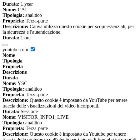
Durata:
1 year
Nome:
CAI
Tipologia:
analitico
Proprieta:
Terza-parte
Descrizione:
Canva utilizza questo cookie per scopi essenziali, per
la sicurezza e l'autenticazione.
Durata:
1 ora
youtube.com
Nome
Tipologia
Proprieta
Descrizione
Durata
Nome:
YSC
Tipologia:
analitico
Proprieta:
Terza-parte
Descrizione:
Questo cookie è impostato da YouTube per tenere
traccia delle visualizzazioni dei video incorporati.
Durata:
Sessione
Nome:
VISITOR_INFO1_LIVE
Tipologia:
analitico
Proprieta:
Terza-parte
Descrizione:
Questo cookie è impostato da Youtube per tenere
traccia delle preferenze dell'utente per i video di Youtube incorporati