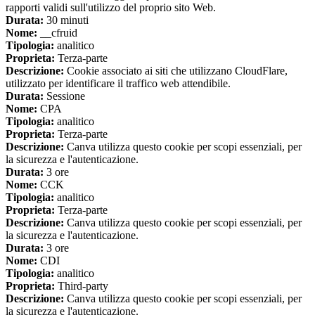
rapporti validi sull'utilizzo del proprio sito Web.
Durata:
30 minuti
Nome:
__cfruid
Tipologia:
analitico
Proprieta:
Terza-parte
Descrizione:
Cookie associato ai siti che utilizzano CloudFlare,
utilizzato per identificare il traffico web attendibile.
Durata:
Sessione
Nome:
CPA
Tipologia:
analitico
Proprieta:
Terza-parte
Descrizione:
Canva utilizza questo cookie per scopi essenziali, per
la sicurezza e l'autenticazione.
Durata:
3 ore
Nome:
CCK
Tipologia:
analitico
Proprieta:
Terza-parte
Descrizione:
Canva utilizza questo cookie per scopi essenziali, per
la sicurezza e l'autenticazione.
Durata:
3 ore
Nome:
CDI
Tipologia:
analitico
Proprieta:
Third-party
Descrizione:
Canva utilizza questo cookie per scopi essenziali, per
la sicurezza e l'autenticazione.