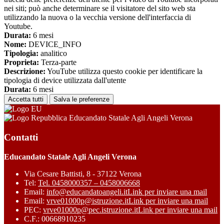
nei siti; può anche determinare se il visitatore del sito web sta
utilizzando la nuova o la vecchia versione dell'interfaccia di
Youtube.
Durata:
6 mesi
Nome:
DEVICE_INFO
Tipologia:
analitico
Proprieta:
Terza-parte
Descrizione:
YouTube utilizza questo cookie per identificare la
tipologia di device utilizzata dall'utente
Durata:
6 mesi
Accetta tutti
Salva le preferenze
Educandato Statale Agli Angeli Verona
Contatti
Educandato Statale Agli Angeli Verona
Via Cesare Battisti, 8 - 37122 Verona
Tel:
Tel. 0458000357 – 0458006668
Email:
info@educandatoangeli.it
Link per inviare una mail
Email:
vrve01000p@istruzione.it
Link per inviare una mail
PEC:
vrve01000p@pec.istruzione.it
Link per inviare una mail
C.F.: 00668910235