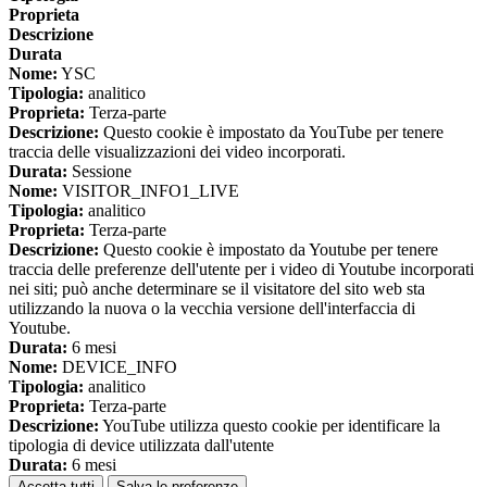
Proprieta
Descrizione
Durata
Nome:
YSC
Tipologia:
analitico
Proprieta:
Terza-parte
Descrizione:
Questo cookie è impostato da YouTube per tenere
traccia delle visualizzazioni dei video incorporati.
Durata:
Sessione
Nome:
VISITOR_INFO1_LIVE
Tipologia:
analitico
Proprieta:
Terza-parte
Descrizione:
Questo cookie è impostato da Youtube per tenere
traccia delle preferenze dell'utente per i video di Youtube incorporati
nei siti; può anche determinare se il visitatore del sito web sta
utilizzando la nuova o la vecchia versione dell'interfaccia di
Youtube.
Durata:
6 mesi
Nome:
DEVICE_INFO
Tipologia:
analitico
Proprieta:
Terza-parte
Descrizione:
YouTube utilizza questo cookie per identificare la
tipologia di device utilizzata dall'utente
Durata:
6 mesi
Accetta tutti
Salva le preferenze