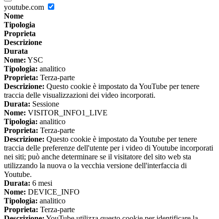
youtube.com
Nome
Tipologia
Proprieta
Descrizione
Durata
Nome:
YSC
Tipologia:
analitico
Proprieta:
Terza-parte
Descrizione:
Questo cookie è impostato da YouTube per tenere
traccia delle visualizzazioni dei video incorporati.
Durata:
Sessione
Nome:
VISITOR_INFO1_LIVE
Tipologia:
analitico
Proprieta:
Terza-parte
Descrizione:
Questo cookie è impostato da Youtube per tenere
traccia delle preferenze dell'utente per i video di Youtube incorporati
nei siti; può anche determinare se il visitatore del sito web sta
utilizzando la nuova o la vecchia versione dell'interfaccia di
Youtube.
Durata:
6 mesi
Nome:
DEVICE_INFO
Tipologia:
analitico
Proprieta:
Terza-parte
Descrizione:
YouTube utilizza questo cookie per identificare la