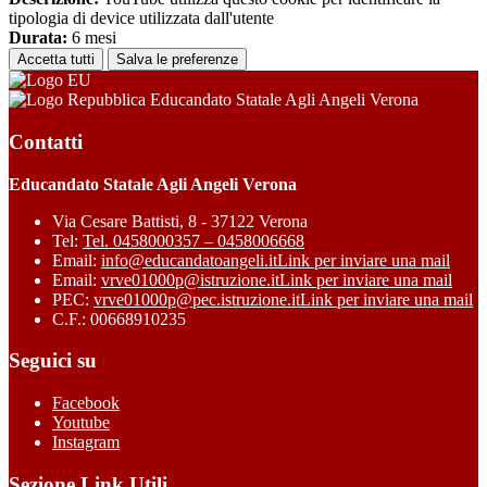
tipologia di device utilizzata dall'utente
Durata:
6 mesi
Accetta tutti
Salva le preferenze
Educandato Statale Agli Angeli Verona
Contatti
Educandato Statale Agli Angeli Verona
Via Cesare Battisti, 8 - 37122 Verona
Tel:
Tel. 0458000357 – 0458006668
Email:
info@educandatoangeli.it
Link per inviare una mail
Email:
vrve01000p@istruzione.it
Link per inviare una mail
PEC:
vrve01000p@pec.istruzione.it
Link per inviare una mail
C.F.: 00668910235
Seguici su
Facebook
Youtube
Instagram
Sezione Link Utili