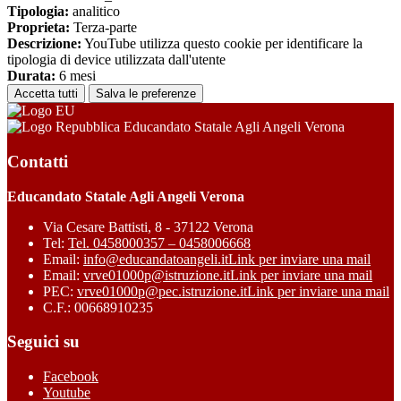
Tipologia:
analitico
Proprieta:
Terza-parte
Descrizione:
YouTube utilizza questo cookie per identificare la
tipologia di device utilizzata dall'utente
Durata:
6 mesi
Accetta tutti
Salva le preferenze
Educandato Statale Agli Angeli Verona
Contatti
Educandato Statale Agli Angeli Verona
Via Cesare Battisti, 8 - 37122 Verona
Tel:
Tel. 0458000357 – 0458006668
Email:
info@educandatoangeli.it
Link per inviare una mail
Email:
vrve01000p@istruzione.it
Link per inviare una mail
PEC:
vrve01000p@pec.istruzione.it
Link per inviare una mail
C.F.: 00668910235
Seguici su
Facebook
Youtube