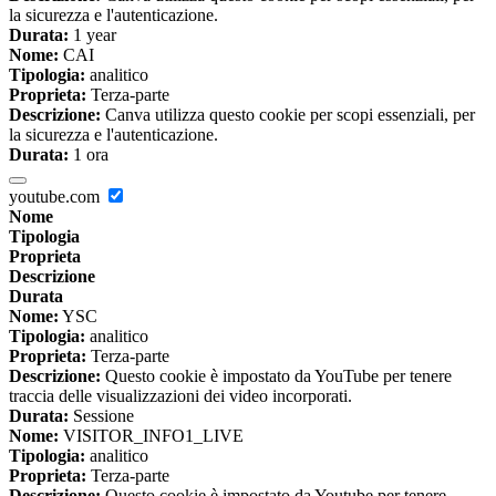
la sicurezza e l'autenticazione.
Durata:
1 year
Nome:
CAI
Tipologia:
analitico
Proprieta:
Terza-parte
Descrizione:
Canva utilizza questo cookie per scopi essenziali, per
la sicurezza e l'autenticazione.
Durata:
1 ora
youtube.com
Nome
Tipologia
Proprieta
Descrizione
Durata
Nome:
YSC
Tipologia:
analitico
Proprieta:
Terza-parte
Descrizione:
Questo cookie è impostato da YouTube per tenere
traccia delle visualizzazioni dei video incorporati.
Durata:
Sessione
Nome:
VISITOR_INFO1_LIVE
Tipologia:
analitico
Proprieta:
Terza-parte
Descrizione:
Questo cookie è impostato da Youtube per tenere