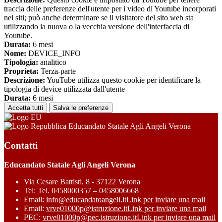
traccia delle preferenze dell'utente per i video di Youtube incorporati
nei siti; può anche determinare se il visitatore del sito web sta
utilizzando la nuova o la vecchia versione dell'interfaccia di
Youtube.
Durata:
6 mesi
Nome:
DEVICE_INFO
Tipologia:
analitico
Proprieta:
Terza-parte
Descrizione:
YouTube utilizza questo cookie per identificare la
tipologia di device utilizzata dall'utente
Durata:
6 mesi
Accetta tutti
Salva le preferenze
Educandato Statale Agli Angeli Verona
Contatti
Educandato Statale Agli Angeli Verona
Via Cesare Battisti, 8 - 37122 Verona
Tel:
Tel. 0458000357 – 0458006668
Email:
info@educandatoangeli.it
Link per inviare una mail
Email:
vrve01000p@istruzione.it
Link per inviare una mail
PEC:
vrve01000p@pec.istruzione.it
Link per inviare una mail