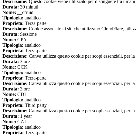
Descrizione:
Questo cookie viene utilizzato per distinguere tra umani e 
Durata:
30 minuti
Nome:
__cfruid
Tipologia:
analitico
Proprieta:
Terza-parte
Descrizione:
Cookie associato ai siti che utilizzano CloudFlare, utilizza
Durata:
Sessione
Nome:
CPA
Tipologia:
analitico
Proprieta:
Terza-parte
Descrizione:
Canva utilizza questo cookie per scopi essenziali, per la 
Durata:
3 ore
Nome:
CCK
Tipologia:
analitico
Proprieta:
Terza-parte
Descrizione:
Canva utilizza questo cookie per scopi essenziali, per la 
Durata:
3 ore
Nome:
CDI
Tipologia:
analitico
Proprieta:
Third-party
Descrizione:
Canva utilizza questo cookie per scopi essenziali, per la 
Durata:
1 year
Nome:
CAI
Tipologia:
analitico
Proprieta:
Terza-parte