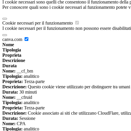
I cookie necessari sono quelli che consentono il funzionamento della pi
Per conoscere quali sono i cookie necessari al funzionamento potete v
Cookie necessari per il funzionamento
I cookie necessari per il funzionamento non possono essere disabilitati.
canva.com
Nome
Tipologia
Proprieta
Descrizione
Durata
Nome:
__cf_bm
Tipologia:
analitico
Proprieta:
Terza-parte
Descrizione:
Questo cookie viene utilizzato per distinguere tra umani e 
Durata:
30 minuti
Nome:
__cfruid
Tipologia:
analitico
Proprieta:
Terza-parte
Descrizione:
Cookie associato ai siti che utilizzano CloudFlare, utilizza
Durata:
Sessione
Nome:
CPA
Tipologia:
analitico