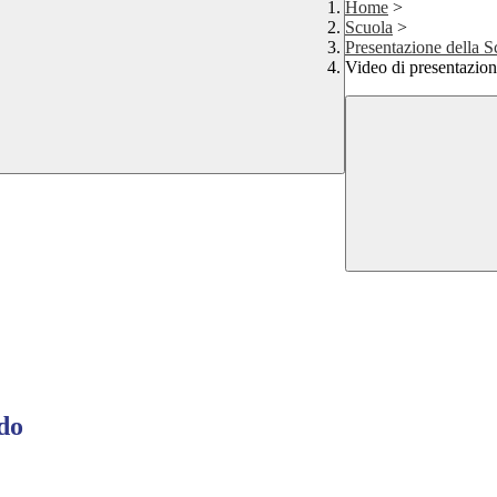
Home
>
Scuola
>
Presentazione della 
Video di presentazion
ado