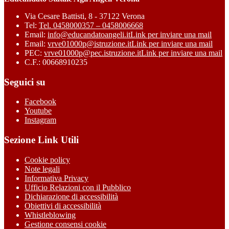
Via Cesare Battisti, 8 - 37122 Verona
Tel:
Tel. 0458000357 – 0458006668
Email:
info@educandatoangeli.it
Link per inviare una mail
Email:
vrve01000p@istruzione.it
Link per inviare una mail
PEC:
vrve01000p@pec.istruzione.it
Link per inviare una mail
C.F.: 00668910235
Seguici su
Facebook
Youtube
Instagram
Sezione Link Utili
Cookie policy
Note legali
Informativa Privacy
Ufficio Relazioni con il Pubblico
Dichiarazione di accessibilità
Obiettivi di accessibilità
Whistleblowing
Gestione consensi cookie