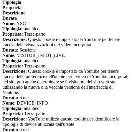
Tipologia
Proprieta
Descrizione
Durata
Nome:
YSC
Tipologia:
analitico
Proprieta:
Terza-parte
Descrizione:
Questo cookie è impostato da YouTube per tenere
traccia delle visualizzazioni dei video incorporati.
Durata:
Sessione
Nome:
VISITOR_INFO1_LIVE
Tipologia:
analitico
Proprieta:
Terza-parte
Descrizione:
Questo cookie è impostato da Youtube per tenere
traccia delle preferenze dell'utente per i video di Youtube incorporati
nei siti; può anche determinare se il visitatore del sito web sta
utilizzando la nuova o la vecchia versione dell'interfaccia di
Youtube.
Durata:
6 mesi
Nome:
DEVICE_INFO
Tipologia:
analitico
Proprieta:
Terza-parte
Descrizione:
YouTube utilizza questo cookie per identificare la
tipologia di device utilizzata dall'utente
Durata:
6 mesi