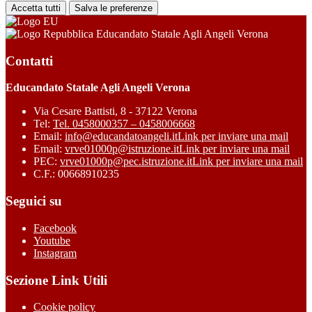
Accetta tutti
Salva le preferenze
Educandato Statale Agli Angeli Verona
Contatti
Educandato Statale Agli Angeli Verona
Via Cesare Battisti, 8 - 37122 Verona
Tel:
Tel. 0458000357 – 0458006668
Email:
info@educandatoangeli.it
Link per inviare una mail
Email:
vrve01000p@istruzione.it
Link per inviare una mail
PEC:
vrve01000p@pec.istruzione.it
Link per inviare una mail
C.F.: 00668910235
Seguici su
Facebook
Youtube
Instagram
Sezione Link Utili
Cookie policy