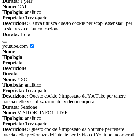
Durata:
1 year
Nome:
CAI
Tipologia:
analitico
Proprieta:
Terza-parte
Descrizione:
Canva utilizza questo cookie per scopi essenziali, per
la sicurezza e l'autenticazione.
Durata:
1 ora
youtube.com
Nome
Tipologia
Proprieta
Descrizione
Durata
Nome:
YSC
Tipologia:
analitico
Proprieta:
Terza-parte
Descrizione:
Questo cookie è impostato da YouTube per tenere
traccia delle visualizzazioni dei video incorporati.
Durata:
Sessione
Nome:
VISITOR_INFO1_LIVE
Tipologia:
analitico
Proprieta:
Terza-parte
Descrizione:
Questo cookie è impostato da Youtube per tenere
traccia delle preferenze dell'utente per i video di Youtube incorporati