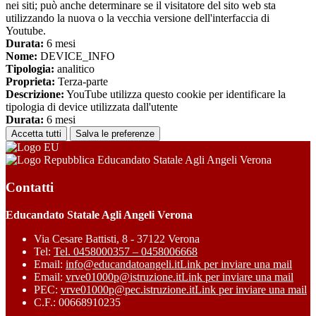
nei siti; può anche determinare se il visitatore del sito web sta
utilizzando la nuova o la vecchia versione dell'interfaccia di
Youtube.
Durata:
6 mesi
Nome:
DEVICE_INFO
Tipologia:
analitico
Proprieta:
Terza-parte
Descrizione:
YouTube utilizza questo cookie per identificare la
tipologia di device utilizzata dall'utente
Durata:
6 mesi
Accetta tutti
Salva le preferenze
Educandato Statale Agli Angeli Verona
Contatti
Educandato Statale Agli Angeli Verona
Via Cesare Battisti, 8 - 37122 Verona
Tel:
Tel. 0458000357 – 0458006668
Email:
info@educandatoangeli.it
Link per inviare una mail
Email:
vrve01000p@istruzione.it
Link per inviare una mail
PEC:
vrve01000p@pec.istruzione.it
Link per inviare una mail
C.F.: 00668910235