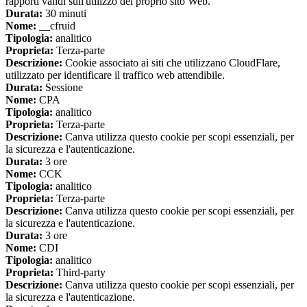
rapporti validi sull'utilizzo del proprio sito Web.
Durata:
30 minuti
Nome:
__cfruid
Tipologia:
analitico
Proprieta:
Terza-parte
Descrizione:
Cookie associato ai siti che utilizzano CloudFlare,
utilizzato per identificare il traffico web attendibile.
Durata:
Sessione
Nome:
CPA
Tipologia:
analitico
Proprieta:
Terza-parte
Descrizione:
Canva utilizza questo cookie per scopi essenziali, per
la sicurezza e l'autenticazione.
Durata:
3 ore
Nome:
CCK
Tipologia:
analitico
Proprieta:
Terza-parte
Descrizione:
Canva utilizza questo cookie per scopi essenziali, per
la sicurezza e l'autenticazione.
Durata:
3 ore
Nome:
CDI
Tipologia:
analitico
Proprieta:
Third-party
Descrizione:
Canva utilizza questo cookie per scopi essenziali, per
la sicurezza e l'autenticazione.