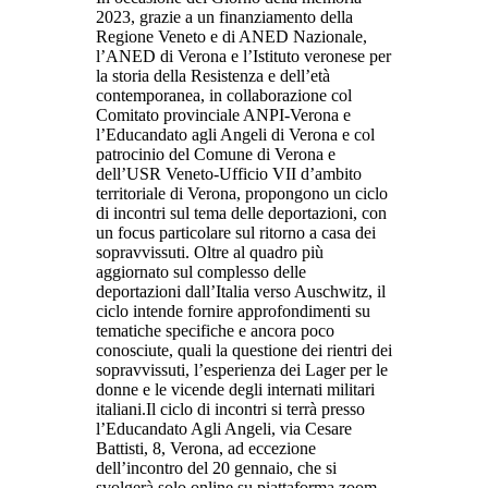
2023, grazie a un finanziamento della
Regione Veneto e di ANED Nazionale,
l’ANED di Verona e l’Istituto veronese per
la storia della Resistenza e dell’età
contemporanea, in collaborazione col
Comitato provinciale ANPI-Verona e
l’Educandato agli Angeli di Verona e col
patrocinio del Comune di Verona e
dell’USR Veneto-Ufficio VII d’ambito
territoriale di Verona, propongono un ciclo
di incontri sul tema delle deportazioni, con
un focus particolare sul ritorno a casa dei
sopravvissuti. Oltre al quadro più
aggiornato sul complesso delle
deportazioni dall’Italia verso Auschwitz, il
ciclo intende fornire approfondimenti su
tematiche specifiche e ancora poco
conosciute, quali la questione dei rientri dei
sopravvissuti, l’esperienza dei Lager per le
donne e le vicende degli internati militari
italiani.Il ciclo di incontri si terrà presso
l’Educandato Agli Angeli, via Cesare
Battisti, 8, Verona, ad eccezione
dell’incontro del 20 gennaio, che si
svolgerà solo online su piattaforma zoom.