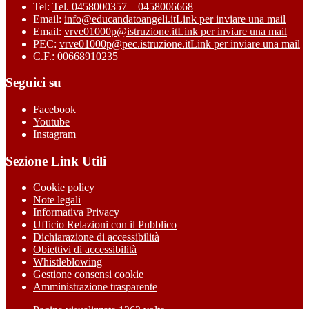
Tel:
Tel. 0458000357 – 0458006668
Email:
info@educandatoangeli.it
Link per inviare una mail
Email:
vrve01000p@istruzione.it
Link per inviare una mail
PEC:
vrve01000p@pec.istruzione.it
Link per inviare una mail
C.F.: 00668910235
Seguici su
Facebook
Youtube
Instagram
Sezione Link Utili
Cookie policy
Note legali
Informativa Privacy
Ufficio Relazioni con il Pubblico
Dichiarazione di accessibilità
Obiettivi di accessibilità
Whistleblowing
Gestione consensi cookie
Amministrazione trasparente