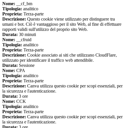
Nome:
__cf_bm
Tipologia:
analitico
Proprieta:
Terza-parte
Descrizione:
Questo cookie viene utilizzato per distinguere tra
umani e bot. Ciò è vantaggioso per il sito Web, al fine di effettuare
rapporti validi sull'utilizzo del proprio sito Web.
Durata:
30 minuti
Nome:
__cfruid
Tipologia:
analitico
Proprieta:
Terza-parte
Descrizione:
Cookie associato ai siti che utilizzano CloudFlare,
utilizzato per identificare il traffico web attendibile.
Durata:
Sessione
Nome:
CPA
Tipologia:
analitico
Proprieta:
Terza-parte
Descrizione:
Canva utilizza questo cookie per scopi essenziali, per
la sicurezza e l'autenticazione.
Durata:
3 ore
Nome:
CCK
Tipologia:
analitico
Proprieta:
Terza-parte
Descrizione:
Canva utilizza questo cookie per scopi essenziali, per
la sicurezza e l'autenticazione.
Durata:
3 ore