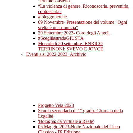
"Premio Castello"
“La violenza di genere. Riconoscerla, prevenirla,
contrastarla”
#ioleggoperché
09 Novembre- Presentazione del volume "Ogni
scelta è una rinuncia"
29 Settembre 2023- Coro degli Angeli
#SceglilastradaGIUSTA
Mercoledì 20 settembre- ENRICO
TERRINONI: SVEVO E JOYCE
Eventi a.s. 2022-2023- Archivio
Progetto Vela 2023
Scuola secondaria di 1° grado- Giornata della
Legalità
'Bologna: da Virtuale a Reale'
05 Maggio 2023-Notte Nazionale del Liceo
Classico - IX Edizione