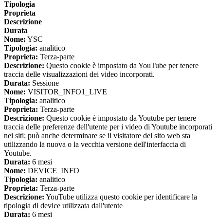
Tipologia
Proprieta
Descrizione
Durata
Nome:
YSC
Tipologia:
analitico
Proprieta:
Terza-parte
Descrizione:
Questo cookie è impostato da YouTube per tenere
traccia delle visualizzazioni dei video incorporati.
Durata:
Sessione
Nome:
VISITOR_INFO1_LIVE
Tipologia:
analitico
Proprieta:
Terza-parte
Descrizione:
Questo cookie è impostato da Youtube per tenere
traccia delle preferenze dell'utente per i video di Youtube incorporati
nei siti; può anche determinare se il visitatore del sito web sta
utilizzando la nuova o la vecchia versione dell'interfaccia di
Youtube.
Durata:
6 mesi
Nome:
DEVICE_INFO
Tipologia:
analitico
Proprieta:
Terza-parte
Descrizione:
YouTube utilizza questo cookie per identificare la
tipologia di device utilizzata dall'utente
Durata:
6 mesi