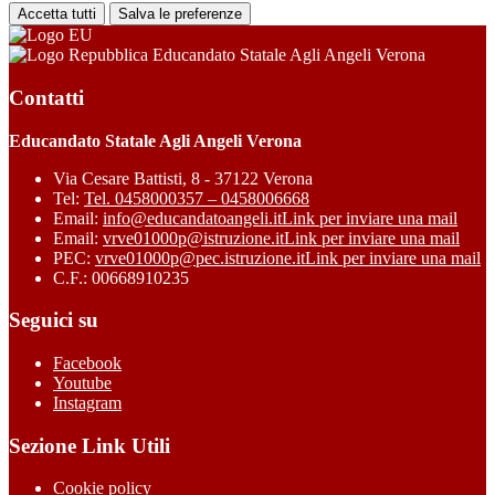
Accetta tutti
Salva le preferenze
Educandato Statale Agli Angeli Verona
Contatti
Educandato Statale Agli Angeli Verona
Via Cesare Battisti, 8 - 37122 Verona
Tel:
Tel. 0458000357 – 0458006668
Email:
info@educandatoangeli.it
Link per inviare una mail
Email:
vrve01000p@istruzione.it
Link per inviare una mail
PEC:
vrve01000p@pec.istruzione.it
Link per inviare una mail
C.F.: 00668910235
Seguici su
Facebook
Youtube
Instagram
Sezione Link Utili
Cookie policy