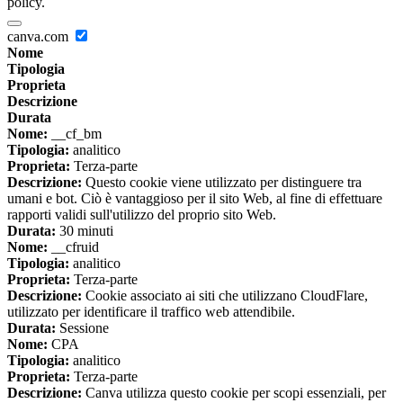
policy.
canva.com
Nome
Tipologia
Proprieta
Descrizione
Durata
Nome:
__cf_bm
Tipologia:
analitico
Proprieta:
Terza-parte
Descrizione:
Questo cookie viene utilizzato per distinguere tra
umani e bot. Ciò è vantaggioso per il sito Web, al fine di effettuare
rapporti validi sull'utilizzo del proprio sito Web.
Durata:
30 minuti
Nome:
__cfruid
Tipologia:
analitico
Proprieta:
Terza-parte
Descrizione:
Cookie associato ai siti che utilizzano CloudFlare,
utilizzato per identificare il traffico web attendibile.
Durata:
Sessione
Nome:
CPA
Tipologia:
analitico
Proprieta:
Terza-parte
Descrizione:
Canva utilizza questo cookie per scopi essenziali, per