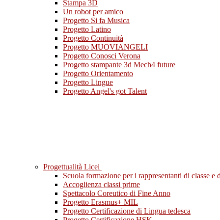
Stampa 3D
Un robot per amico
Progetto Si fa Musica
Progetto Latino
Progetto Continuità
Progetto MUOVIANGELI
Progetto Conosci Verona
Progetto stampante 3d Mech4 future
Progetto Orientamento
Progetto Lingue
Progetto Angel's got Talent
Progettualità Licei
Scuola formazione per i rappresentanti di classe e di
Accoglienza classi prime
Spettacolo Coreutico di Fine Anno
Progetto Erasmus+ MIL
Progetto Certificazione di Lingua tedesca
Progetto Certificazione HSK