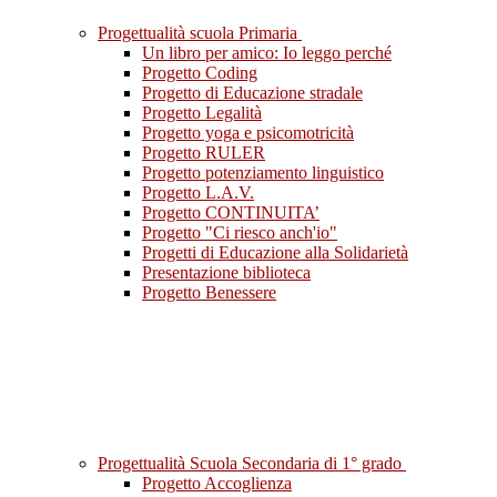
Progettualità scuola Primaria
Un libro per amico: Io leggo perché
Progetto Coding
Progetto di Educazione stradale
Progetto Legalità
Progetto yoga e psicomotricità
Progetto RULER
Progetto potenziamento linguistico
Progetto L.A.V.
Progetto CONTINUITA’
Progetto "Ci riesco anch'io"
Progetti di Educazione alla Solidarietà
Presentazione biblioteca
Progetto Benessere
Progettualità Scuola Secondaria di 1° grado
Progetto Accoglienza