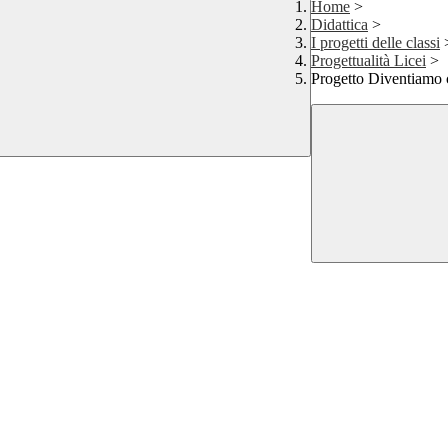
Home
>
Didattica
>
I progetti delle classi
Progettualità Licei
>
Progetto Diventiamo c