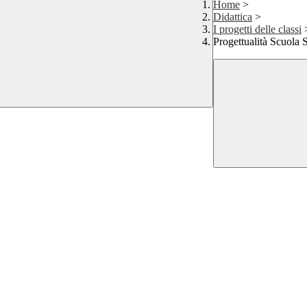
Home
>
Didattica
>
I progetti delle classi
Progettualità Scuola 