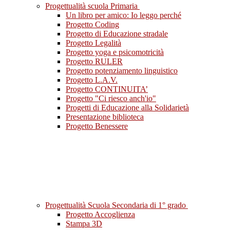
Progettualità scuola Primaria
Un libro per amico: Io leggo perché
Progetto Coding
Progetto di Educazione stradale
Progetto Legalità
Progetto yoga e psicomotricità
Progetto RULER
Progetto potenziamento linguistico
Progetto L.A.V.
Progetto CONTINUITA’
Progetto "Ci riesco anch'io"
Progetti di Educazione alla Solidarietà
Presentazione biblioteca
Progetto Benessere
Progettualità Scuola Secondaria di 1° grado
Progetto Accoglienza
Stampa 3D