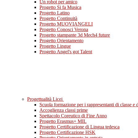
Un robot per amico
Progetto Si fa Musica
Progetto Latino
Progetto Continuità
Progetto MUOVIANGELI
Progetto Conosci Verona
Progetto stampante 3d Mech4 future
Progetto Orientamento
Progetto Lingue
Progetto Angel's got Talent
Progettualità Licei
Scuola formazione per i rappresentanti di classe e di
Accoglienza classi prime
Spettacolo Coreutico di Fine Anno
Progetto Erasmus+ MIL
Progetto Certificazione di Lingua tedesca
Progetto Certificazione HSK
Progetto Orientamento in entrata