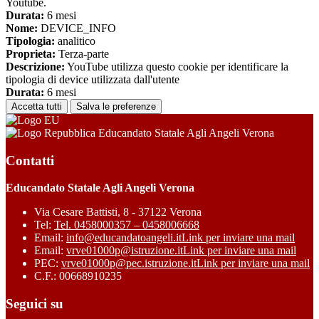
Youtube.
Durata:
6 mesi
Nome:
DEVICE_INFO
Tipologia:
analitico
Proprieta:
Terza-parte
Descrizione:
YouTube utilizza questo cookie per identificare la
tipologia di device utilizzata dall'utente
Durata:
6 mesi
Accetta tutti
Salva le preferenze
Educandato Statale Agli Angeli Verona
Contatti
Educandato Statale Agli Angeli Verona
Via Cesare Battisti, 8 - 37122 Verona
Tel:
Tel. 0458000357 – 0458006668
Email:
info@educandatoangeli.it
Link per inviare una mail
Email:
vrve01000p@istruzione.it
Link per inviare una mail
PEC:
vrve01000p@pec.istruzione.it
Link per inviare una mail
C.F.: 00668910235
Seguici su