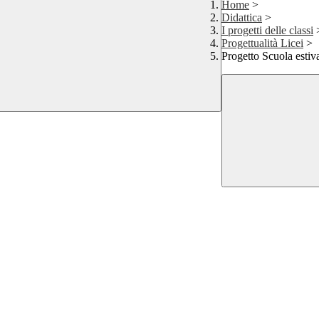
Home
>
Didattica
>
I progetti delle classi
Progettualità Licei
>
Progetto Scuola estiva