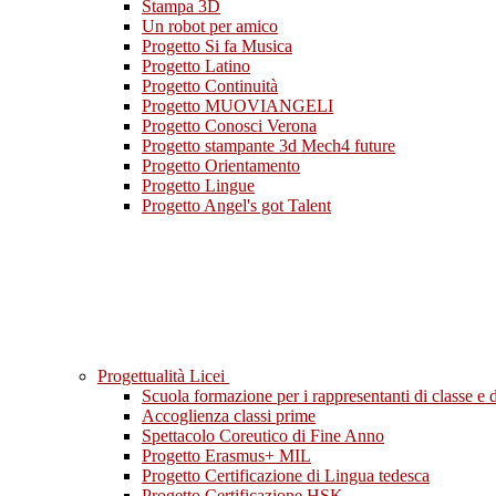
Stampa 3D
Un robot per amico
Progetto Si fa Musica
Progetto Latino
Progetto Continuità
Progetto MUOVIANGELI
Progetto Conosci Verona
Progetto stampante 3d Mech4 future
Progetto Orientamento
Progetto Lingue
Progetto Angel's got Talent
Progettualità Licei
Scuola formazione per i rappresentanti di classe e di
Accoglienza classi prime
Spettacolo Coreutico di Fine Anno
Progetto Erasmus+ MIL
Progetto Certificazione di Lingua tedesca
Progetto Certificazione HSK