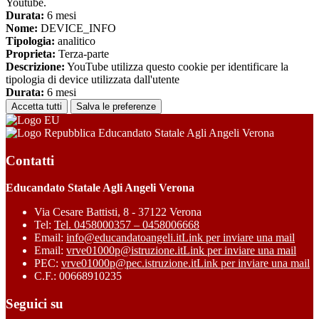
Youtube.
Durata:
6 mesi
Nome:
DEVICE_INFO
Tipologia:
analitico
Proprieta:
Terza-parte
Descrizione:
YouTube utilizza questo cookie per identificare la
tipologia di device utilizzata dall'utente
Durata:
6 mesi
Accetta tutti
Salva le preferenze
Educandato Statale Agli Angeli Verona
Contatti
Educandato Statale Agli Angeli Verona
Via Cesare Battisti, 8 - 37122 Verona
Tel:
Tel. 0458000357 – 0458006668
Email:
info@educandatoangeli.it
Link per inviare una mail
Email:
vrve01000p@istruzione.it
Link per inviare una mail
PEC:
vrve01000p@pec.istruzione.it
Link per inviare una mail
C.F.: 00668910235
Seguici su