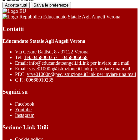
Accetta tutti
Salva le preferenze
Educandato Statale Agli Angeli Verona
Contatti
Educandato Statale Agli Angeli Verona
Via Cesare Battisti, 8 - 37122 Verona
Tel:
Tel. 0458000357 – 0458006668
Email:
info@educandatoangeli.it
Link per inviare una mail
Email:
vrve01000p@istruzione.it
Link per inviare una mail
PEC:
vrve01000p@pec.istruzione.it
Link per inviare una mail
C.F.: 00668910235
Seguici su
Facebook
Youtube
Instagram
Sezione Link Utili
Cookie policy