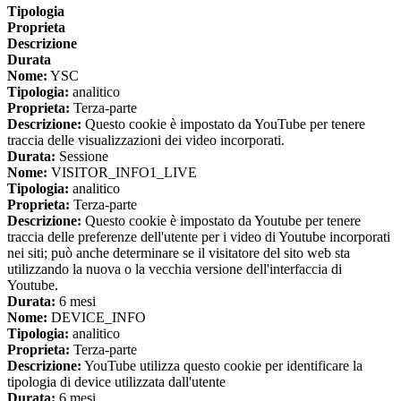
Tipologia
Proprieta
Descrizione
Durata
Nome:
YSC
Tipologia:
analitico
Proprieta:
Terza-parte
Descrizione:
Questo cookie è impostato da YouTube per tenere
traccia delle visualizzazioni dei video incorporati.
Durata:
Sessione
Nome:
VISITOR_INFO1_LIVE
Tipologia:
analitico
Proprieta:
Terza-parte
Descrizione:
Questo cookie è impostato da Youtube per tenere
traccia delle preferenze dell'utente per i video di Youtube incorporati
nei siti; può anche determinare se il visitatore del sito web sta
utilizzando la nuova o la vecchia versione dell'interfaccia di
Youtube.
Durata:
6 mesi
Nome:
DEVICE_INFO
Tipologia:
analitico
Proprieta:
Terza-parte
Descrizione:
YouTube utilizza questo cookie per identificare la
tipologia di device utilizzata dall'utente
Durata:
6 mesi