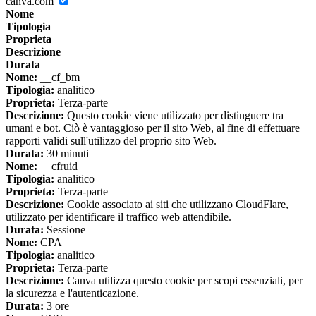
canva.com
Nome
Tipologia
Proprieta
Descrizione
Durata
Nome:
__cf_bm
Tipologia:
analitico
Proprieta:
Terza-parte
Descrizione:
Questo cookie viene utilizzato per distinguere tra
umani e bot. Ciò è vantaggioso per il sito Web, al fine di effettuare
rapporti validi sull'utilizzo del proprio sito Web.
Durata:
30 minuti
Nome:
__cfruid
Tipologia:
analitico
Proprieta:
Terza-parte
Descrizione:
Cookie associato ai siti che utilizzano CloudFlare,
utilizzato per identificare il traffico web attendibile.
Durata:
Sessione
Nome:
CPA
Tipologia:
analitico
Proprieta:
Terza-parte
Descrizione:
Canva utilizza questo cookie per scopi essenziali, per
la sicurezza e l'autenticazione.
Durata:
3 ore