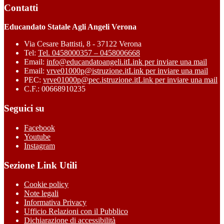
Contatti
Educandato Statale Agli Angeli Verona
Via Cesare Battisti, 8 - 37122 Verona
Tel:
Tel. 0458000357 – 0458006668
Email:
info@educandatoangeli.it
Link per inviare una mail
Email:
vrve01000p@istruzione.it
Link per inviare una mail
PEC:
vrve01000p@pec.istruzione.it
Link per inviare una mail
C.F.: 00668910235
Seguici su
Facebook
Youtube
Instagram
Sezione Link Utili
Cookie policy
Note legali
Informativa Privacy
Ufficio Relazioni con il Pubblico
Dichiarazione di accessibilità