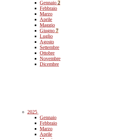
Gennaio
2
Febbraio
Marzo
Aprile
Maggio
Giugno
7
Luglio
Agosto
Settembre
Ottobre
Novembre
Dicembre
2025
Gennaio
Febbraio
Marzo
Aprile