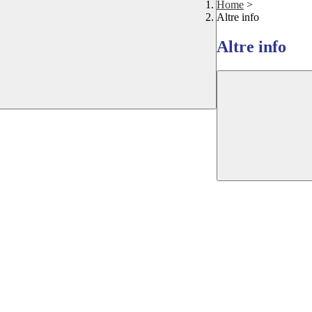
Home
>
Altre info
Altre info