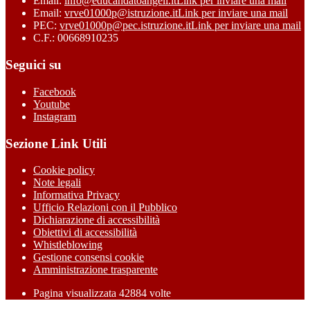
Email:
info@educandatoangeli.it
Link per inviare una mail
Email:
vrve01000p@istruzione.it
Link per inviare una mail
PEC:
vrve01000p@pec.istruzione.it
Link per inviare una mail
C.F.: 00668910235
Seguici su
Facebook
Youtube
Instagram
Sezione Link Utili
Cookie policy
Note legali
Informativa Privacy
Ufficio Relazioni con il Pubblico
Dichiarazione di accessibilità
Obiettivi di accessibilità
Whistleblowing
Gestione consensi cookie
Amministrazione trasparente
Pagina visualizzata
42884
volte