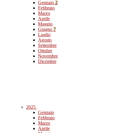
Gennaio
2
Febbraio
Marzo
Aprile
Maggio
Giugno
7
Luglio
Agosto
Settembre
Ottobre
Novembre
Dicembre
2025
Gennaio
Febbraio
Marzo
Aprile