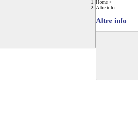
Home
>
Altre info
Altre info