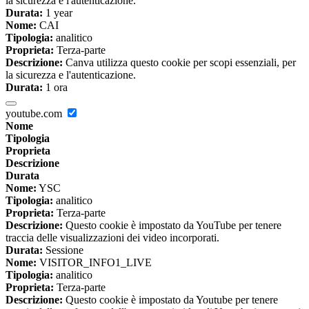
la sicurezza e l'autenticazione.
Durata:
1 year
Nome:
CAI
Tipologia:
analitico
Proprieta:
Terza-parte
Descrizione:
Canva utilizza questo cookie per scopi essenziali, per
la sicurezza e l'autenticazione.
Durata:
1 ora
youtube.com
Nome
Tipologia
Proprieta
Descrizione
Durata
Nome:
YSC
Tipologia:
analitico
Proprieta:
Terza-parte
Descrizione:
Questo cookie è impostato da YouTube per tenere
traccia delle visualizzazioni dei video incorporati.
Durata:
Sessione
Nome:
VISITOR_INFO1_LIVE
Tipologia:
analitico
Proprieta:
Terza-parte
Descrizione:
Questo cookie è impostato da Youtube per tenere