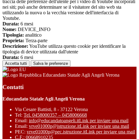
traccia delle preferenze dell'utente per i video di Youtube incorporati
nei siti; può anche determinare se il visitatore del sito web sta
utilizzando la nuova o la vecchia versione dell'interfaccia di
Youtube.
Durata:
6 mesi
Nome:
DEVICE_INFO
Tipologia:
analitico
Proprieta:
Terza-parte
Descrizione:
YouTube utilizza questo cookie per identificare la
tipologia di device utilizzata dall'utente
Durata:
6 mesi
Accetta tutti
Salva le preferenze
Educandato Statale Agli Angeli Verona
Contatti
Educandato Statale Agli Angeli Verona
Via Cesare Battisti, 8 - 37122 Verona
Tel:
Tel. 0458000357 – 0458006668
Email:
info@educandatoangeli.it
Link per inviare una mail
Email:
vrve01000p@istruzione.it
Link per inviare una mail
PEC:
vrve01000p@pec.istruzione.it
Link per inviare una mail
C.F.: 00668910235