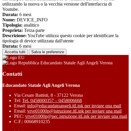
utilizzando la nuova o la vecchia versione dell'interfaccia di
Youtube.
Durata:
6 mesi
Nome:
DEVICE_INFO
Tipologia:
analitico
Proprieta:
Terza-parte
Descrizione:
YouTube utilizza questo cookie per identificare la
tipologia di device utilizzata dall'utente
Durata:
6 mesi
Accetta tutti
Salva le preferenze
Educandato Statale Agli Angeli Verona
Contatti
Educandato Statale Agli Angeli Verona
Via Cesare Battisti, 8 - 37122 Verona
Tel:
Tel. 0458000357 – 0458006668
Email:
info@educandatoangeli.it
Link per inviare una mail
Email:
vrve01000p@istruzione.it
Link per inviare una mail
PEC:
vrve01000p@pec.istruzione.it
Link per inviare una mail
C.F.: 00668910235