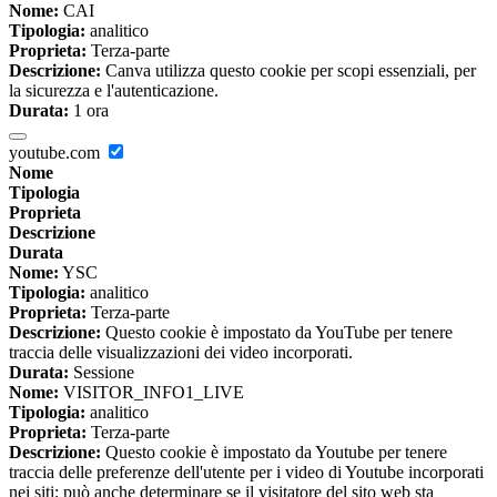
Nome:
CAI
Tipologia:
analitico
Proprieta:
Terza-parte
Descrizione:
Canva utilizza questo cookie per scopi essenziali, per
la sicurezza e l'autenticazione.
Durata:
1 ora
youtube.com
Nome
Tipologia
Proprieta
Descrizione
Durata
Nome:
YSC
Tipologia:
analitico
Proprieta:
Terza-parte
Descrizione:
Questo cookie è impostato da YouTube per tenere
traccia delle visualizzazioni dei video incorporati.
Durata:
Sessione
Nome:
VISITOR_INFO1_LIVE
Tipologia:
analitico
Proprieta:
Terza-parte
Descrizione:
Questo cookie è impostato da Youtube per tenere
traccia delle preferenze dell'utente per i video di Youtube incorporati
nei siti; può anche determinare se il visitatore del sito web sta