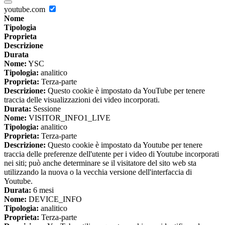
youtube.com
Nome
Tipologia
Proprieta
Descrizione
Durata
Nome:
YSC
Tipologia:
analitico
Proprieta:
Terza-parte
Descrizione:
Questo cookie è impostato da YouTube per tenere
traccia delle visualizzazioni dei video incorporati.
Durata:
Sessione
Nome:
VISITOR_INFO1_LIVE
Tipologia:
analitico
Proprieta:
Terza-parte
Descrizione:
Questo cookie è impostato da Youtube per tenere
traccia delle preferenze dell'utente per i video di Youtube incorporati
nei siti; può anche determinare se il visitatore del sito web sta
utilizzando la nuova o la vecchia versione dell'interfaccia di
Youtube.
Durata:
6 mesi
Nome:
DEVICE_INFO
Tipologia:
analitico
Proprieta:
Terza-parte