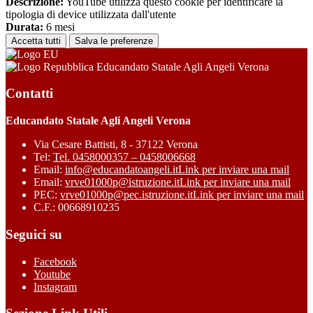
Descrizione:
YouTube utilizza questo cookie per identificare la
tipologia di device utilizzata dall'utente
Durata:
6 mesi
Accetta tutti
Salva le preferenze
Educandato Statale Agli Angeli Verona
Contatti
Educandato Statale Agli Angeli Verona
Via Cesare Battisti, 8 - 37122 Verona
Tel:
Tel. 0458000357 – 0458006668
Email:
info@educandatoangeli.it
Link per inviare una mail
Email:
vrve01000p@istruzione.it
Link per inviare una mail
PEC:
vrve01000p@pec.istruzione.it
Link per inviare una mail
C.F.: 00668910235
Seguici su
Facebook
Youtube
Instagram