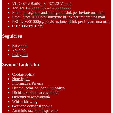
Via Cesare Battisti, 8 - 37122 Verona
Tel:
Tel. 0458000357 – 0458006668
Email:
info@educandatoangeli.it
Link per inviare una mail
Email:
vrve01000p@istruzione.it
Link per inviare una mail
PEC:
vrve01000p@pec.istruzione.it
Link per inviare una mail
C.F.: 00668910235
Seguici su
Facebook
Youtube
Instagram
Sezione Link Utili
Cookie policy
Note legali
Informativa Privacy
Ufficio Relazioni con il Pubblico
Dichiarazione di accessibilità
Obiettivi di accessibilità
Whistleblowing
Gestione consensi cookie
Amministrazione trasparente