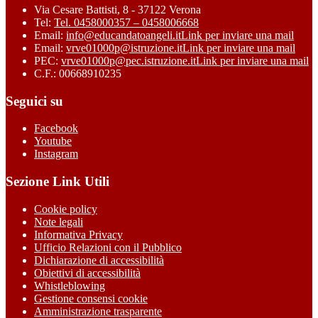
Via Cesare Battisti, 8 - 37122 Verona
Tel:
Tel. 0458000357 – 0458006668
Email:
info@educandatoangeli.it
Link per inviare una mail
Email:
vrve01000p@istruzione.it
Link per inviare una mail
PEC:
vrve01000p@pec.istruzione.it
Link per inviare una mail
C.F.: 00668910235
Seguici su
Facebook
Youtube
Instagram
Sezione Link Utili
Cookie policy
Note legali
Informativa Privacy
Ufficio Relazioni con il Pubblico
Dichiarazione di accessibilità
Obiettivi di accessibilità
Whistleblowing
Gestione consensi cookie
Amministrazione trasparente