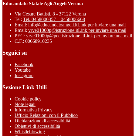
Educandato Statale Agli Angeli Verona
Via Cesare Battisti, 8 - 37122 Verona
Tel:
Tel. 0458000357 – 0458006668
Email:
info@educandatoangeli.it
Link per inviare una mail
Email:
vrve01000p@istruzione.it
Link per inviare una mail
PEC:
vrve01000p@pec.istruzione.it
Link per inviare una mail
C.F.: 00668910235
Seguici su
Facebook
Youtube
Instagram
Sezione Link Utili
Cookie policy
Note legali
Informativa Privacy
Ufficio Relazioni con il Pubblico
Dichiarazione di accessibilità
Obiettivi di accessibilità
Whistleblowing