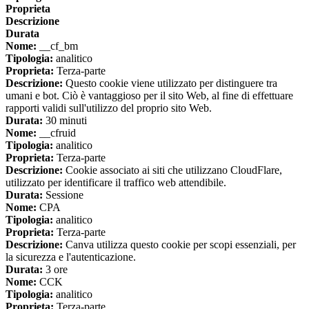
Proprieta
Descrizione
Durata
Nome:
__cf_bm
Tipologia:
analitico
Proprieta:
Terza-parte
Descrizione:
Questo cookie viene utilizzato per distinguere tra
umani e bot. Ciò è vantaggioso per il sito Web, al fine di effettuare
rapporti validi sull'utilizzo del proprio sito Web.
Durata:
30 minuti
Nome:
__cfruid
Tipologia:
analitico
Proprieta:
Terza-parte
Descrizione:
Cookie associato ai siti che utilizzano CloudFlare,
utilizzato per identificare il traffico web attendibile.
Durata:
Sessione
Nome:
CPA
Tipologia:
analitico
Proprieta:
Terza-parte
Descrizione:
Canva utilizza questo cookie per scopi essenziali, per
la sicurezza e l'autenticazione.
Durata:
3 ore
Nome:
CCK
Tipologia:
analitico
Proprieta:
Terza-parte