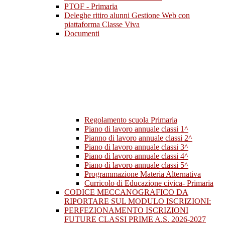
PTOF - Primaria
Deleghe ritiro alunni Gestione Web con
piattaforma Classe Viva
Documenti
Regolamento scuola Primaria
Piano di lavoro annuale classi 1^
Pianno di lavoro annuale classi 2^
Piano di lavoro annuale classi 3^
Piano di lavoro annuale classi 4^
Piano di lavoro annuale classi 5^
Programmazione Materia Alternativa
Curricolo di Educazione civica- Primaria
CODICE MECCANOGRAFICO DA
RIPORTARE SUL MODULO ISCRIZIONI:
PERFEZIONAMENTO ISCRIZIONI
FUTURE CLASSI PRIME A.S. 2026-2027