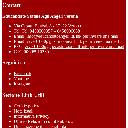
Contatti
Educandato Statale Agli Angeli Verona
Via Cesare Battisti, 8 - 37122 Verona
Tel:
Tel. 0458000357 – 0458006668
Email:
info@educandatoangeli.it
Link per inviare una mail
Email:
vrve01000p@istruzione.it
Link per inviare una mail
PEC:
vrve01000p@pec.istruzione.it
Link per inviare una mail
C.F.: 00668910235
Seguici su
Facebook
Youtube
Instagram
Sezione Link Utili
Cookie policy
Note legali
Informativa Privacy
Ufficio Relazioni con il Pubblico
Dichiarazione di accessibilità