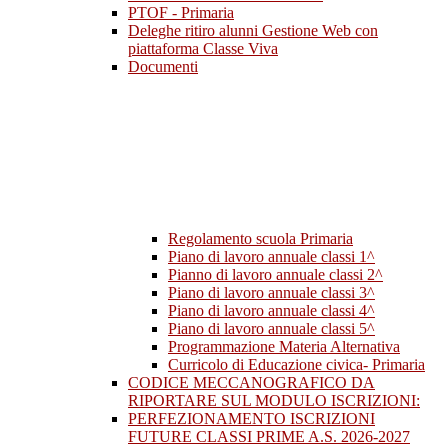
PTOF - Primaria
Deleghe ritiro alunni Gestione Web con
piattaforma Classe Viva
Documenti
Regolamento scuola Primaria
Piano di lavoro annuale classi 1^
Pianno di lavoro annuale classi 2^
Piano di lavoro annuale classi 3^
Piano di lavoro annuale classi 4^
Piano di lavoro annuale classi 5^
Programmazione Materia Alternativa
Curricolo di Educazione civica- Primaria
CODICE MECCANOGRAFICO DA
RIPORTARE SUL MODULO ISCRIZIONI:
PERFEZIONAMENTO ISCRIZIONI
FUTURE CLASSI PRIME A.S. 2026-2027