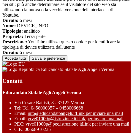
nei siti; può anche determinare se il visitatore del sito web sta
utilizzando la nuova o la vecchia versione dell'interfaccia di
Youtube.
Durata:
6 mesi
Nome:
DEVICE_INFO
Tipologia:
analitico
Proprieta:
Terza-parte
Descrizione:
YouTube utilizza questo cookie per identificare la
tipologia di device utilizzata dall'utente
Durata:
6 mesi
Accetta tutti
Salva le preferenze
Educandato Statale Agli Angeli Verona
Contatti
Educandato Statale Agli Angeli Verona
Via Cesare Battisti, 8 - 37122 Verona
Tel:
Tel. 0458000357 – 0458006668
Email:
info@educandatoangeli.it
Link per inviare una mail
Email:
vrve01000p@istruzione.it
Link per inviare una mail
PEC:
vrve01000p@pec.istruzione.it
Link per inviare una mail
C.F.: 00668910235