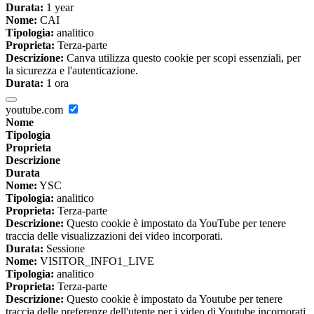
Durata:
1 year
Nome:
CAI
Tipologia:
analitico
Proprieta:
Terza-parte
Descrizione:
Canva utilizza questo cookie per scopi essenziali, per
la sicurezza e l'autenticazione.
Durata:
1 ora
youtube.com
Nome
Tipologia
Proprieta
Descrizione
Durata
Nome:
YSC
Tipologia:
analitico
Proprieta:
Terza-parte
Descrizione:
Questo cookie è impostato da YouTube per tenere
traccia delle visualizzazioni dei video incorporati.
Durata:
Sessione
Nome:
VISITOR_INFO1_LIVE
Tipologia:
analitico
Proprieta:
Terza-parte
Descrizione:
Questo cookie è impostato da Youtube per tenere
traccia delle preferenze dell'utente per i video di Youtube incorporati