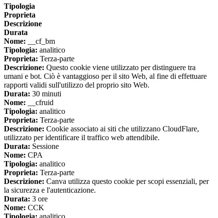
Tipologia
Proprieta
Descrizione
Durata
Nome:
__cf_bm
Tipologia:
analitico
Proprieta:
Terza-parte
Descrizione:
Questo cookie viene utilizzato per distinguere tra
umani e bot. Ciò è vantaggioso per il sito Web, al fine di effettuare
rapporti validi sull'utilizzo del proprio sito Web.
Durata:
30 minuti
Nome:
__cfruid
Tipologia:
analitico
Proprieta:
Terza-parte
Descrizione:
Cookie associato ai siti che utilizzano CloudFlare,
utilizzato per identificare il traffico web attendibile.
Durata:
Sessione
Nome:
CPA
Tipologia:
analitico
Proprieta:
Terza-parte
Descrizione:
Canva utilizza questo cookie per scopi essenziali, per
la sicurezza e l'autenticazione.
Durata:
3 ore
Nome:
CCK
Tipologia:
analitico