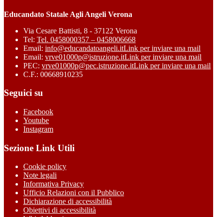
Educandato Statale Agli Angeli Verona
Via Cesare Battisti, 8 - 37122 Verona
Tel:
Tel. 0458000357 – 0458006668
Email:
info@educandatoangeli.it
Link per inviare una mail
Email:
vrve01000p@istruzione.it
Link per inviare una mail
PEC:
vrve01000p@pec.istruzione.it
Link per inviare una mail
C.F.: 00668910235
Seguici su
Facebook
Youtube
Instagram
Sezione Link Utili
Cookie policy
Note legali
Informativa Privacy
Ufficio Relazioni con il Pubblico
Dichiarazione di accessibilità
Obiettivi di accessibilità