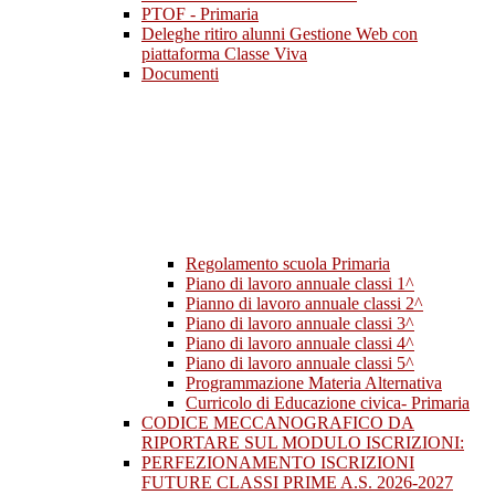
PTOF - Primaria
Deleghe ritiro alunni Gestione Web con
piattaforma Classe Viva
Documenti
Regolamento scuola Primaria
Piano di lavoro annuale classi 1^
Pianno di lavoro annuale classi 2^
Piano di lavoro annuale classi 3^
Piano di lavoro annuale classi 4^
Piano di lavoro annuale classi 5^
Programmazione Materia Alternativa
Curricolo di Educazione civica- Primaria
CODICE MECCANOGRAFICO DA
RIPORTARE SUL MODULO ISCRIZIONI:
PERFEZIONAMENTO ISCRIZIONI
FUTURE CLASSI PRIME A.S. 2026-2027