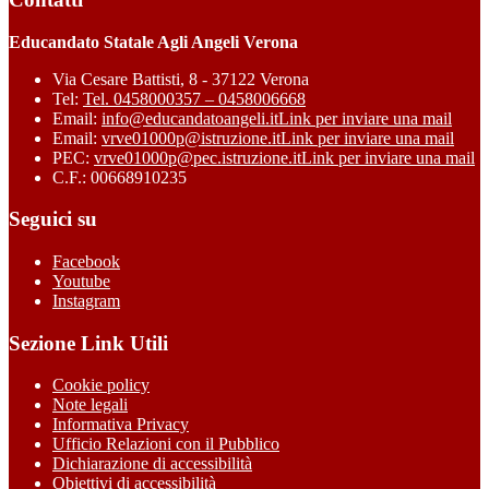
Educandato Statale Agli Angeli Verona
Via Cesare Battisti, 8 - 37122 Verona
Tel:
Tel. 0458000357 – 0458006668
Email:
info@educandatoangeli.it
Link per inviare una mail
Email:
vrve01000p@istruzione.it
Link per inviare una mail
PEC:
vrve01000p@pec.istruzione.it
Link per inviare una mail
C.F.: 00668910235
Seguici su
Facebook
Youtube
Instagram
Sezione Link Utili
Cookie policy
Note legali
Informativa Privacy
Ufficio Relazioni con il Pubblico
Dichiarazione di accessibilità
Obiettivi di accessibilità