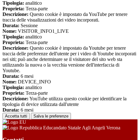
Tipologia:
analitico
Proprieta:
Terza-parte
Descrizione:
Questo cookie è impostato da YouTube per tenere
traccia delle visualizzazioni dei video incorporati.
Durata:
Sessione
Nome:
VISITOR_INFO1_LIVE
Tipologia:
analitico
Proprieta:
Terza-parte
Descrizione:
Questo cookie è impostato da Youtube per tenere
traccia delle preferenze dell'utente per i video di Youtube incorporati
nei siti; può anche determinare se il visitatore del sito web sta
utilizzando la nuova o la vecchia versione dell'interfaccia di
Youtube.
Durata:
6 mesi
Nome:
DEVICE_INFO
Tipologia:
analitico
Proprieta:
Terza-parte
Descrizione:
YouTube utilizza questo cookie per identificare la
tipologia di device utilizzata dall'utente
Durata:
6 mesi
Accetta tutti
Salva le preferenze
Educandato Statale Agli Angeli Verona
Contatti