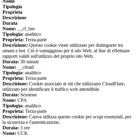
Nome
Tipologia
Proprieta
Descrizione
Durata
Nome:
__cf_bm
Tipologia:
analitico
Proprieta:
Terza-parte
Descrizione:
Questo cookie viene utilizzato per distinguere tra
umani e bot. Ciò è vantaggioso per il sito Web, al fine di effettuare
rapporti validi sull'utilizzo del proprio sito Web.
Durata:
30 minuti
Nome:
__cfruid
Tipologia:
analitico
Proprieta:
Terza-parte
Descrizione:
Cookie associato ai siti che utilizzano CloudFlare,
utilizzato per identificare il traffico web attendibile.
Durata:
Sessione
Nome:
CPA
Tipologia:
analitico
Proprieta:
Terza-parte
Descrizione:
Canva utilizza questo cookie per scopi essenziali, per
la sicurezza e l'autenticazione.
Durata:
3 ore
Nome:
CCK