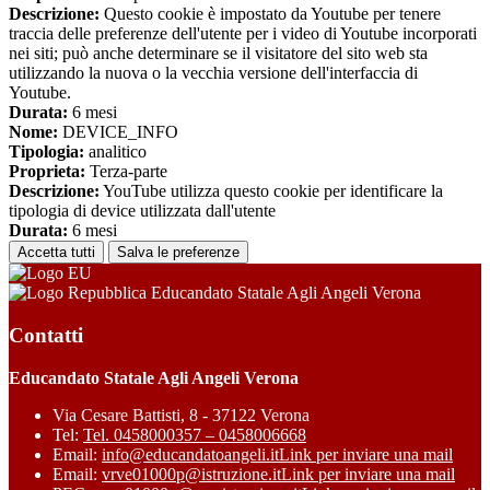
Descrizione:
Questo cookie è impostato da Youtube per tenere
traccia delle preferenze dell'utente per i video di Youtube incorporati
nei siti; può anche determinare se il visitatore del sito web sta
utilizzando la nuova o la vecchia versione dell'interfaccia di
Youtube.
Durata:
6 mesi
Nome:
DEVICE_INFO
Tipologia:
analitico
Proprieta:
Terza-parte
Descrizione:
YouTube utilizza questo cookie per identificare la
tipologia di device utilizzata dall'utente
Durata:
6 mesi
Accetta tutti
Salva le preferenze
Educandato Statale Agli Angeli Verona
Contatti
Educandato Statale Agli Angeli Verona
Via Cesare Battisti, 8 - 37122 Verona
Tel:
Tel. 0458000357 – 0458006668
Email:
info@educandatoangeli.it
Link per inviare una mail
Email:
vrve01000p@istruzione.it
Link per inviare una mail