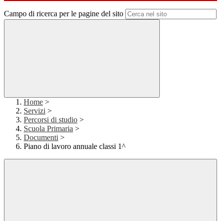
Campo di ricerca per le pagine del sito
Home
>
Servizi
>
Percorsi di studio
>
Scuola Primaria
>
Documenti
>
Piano di lavoro annuale classi 1^