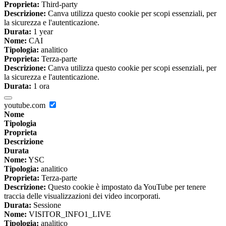
Proprieta:
Third-party
Descrizione:
Canva utilizza questo cookie per scopi essenziali, per
la sicurezza e l'autenticazione.
Durata:
1 year
Nome:
CAI
Tipologia:
analitico
Proprieta:
Terza-parte
Descrizione:
Canva utilizza questo cookie per scopi essenziali, per
la sicurezza e l'autenticazione.
Durata:
1 ora
youtube.com
Nome
Tipologia
Proprieta
Descrizione
Durata
Nome:
YSC
Tipologia:
analitico
Proprieta:
Terza-parte
Descrizione:
Questo cookie è impostato da YouTube per tenere
traccia delle visualizzazioni dei video incorporati.
Durata:
Sessione
Nome:
VISITOR_INFO1_LIVE
Tipologia:
analitico