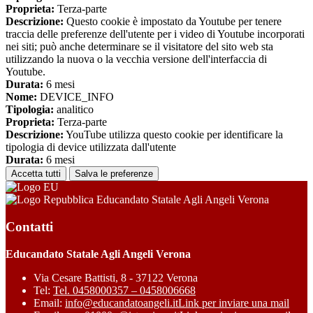
Proprieta:
Terza-parte
Descrizione:
Questo cookie è impostato da Youtube per tenere
traccia delle preferenze dell'utente per i video di Youtube incorporati
nei siti; può anche determinare se il visitatore del sito web sta
utilizzando la nuova o la vecchia versione dell'interfaccia di
Youtube.
Durata:
6 mesi
Nome:
DEVICE_INFO
Tipologia:
analitico
Proprieta:
Terza-parte
Descrizione:
YouTube utilizza questo cookie per identificare la
tipologia di device utilizzata dall'utente
Durata:
6 mesi
Accetta tutti
Salva le preferenze
Educandato Statale Agli Angeli Verona
Contatti
Educandato Statale Agli Angeli Verona
Via Cesare Battisti, 8 - 37122 Verona
Tel:
Tel. 0458000357 – 0458006668
Email:
info@educandatoangeli.it
Link per inviare una mail