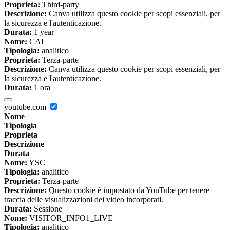
Proprieta:
Third-party
Descrizione:
Canva utilizza questo cookie per scopi essenziali, per
la sicurezza e l'autenticazione.
Durata:
1 year
Nome:
CAI
Tipologia:
analitico
Proprieta:
Terza-parte
Descrizione:
Canva utilizza questo cookie per scopi essenziali, per
la sicurezza e l'autenticazione.
Durata:
1 ora
youtube.com
Nome
Tipologia
Proprieta
Descrizione
Durata
Nome:
YSC
Tipologia:
analitico
Proprieta:
Terza-parte
Descrizione:
Questo cookie è impostato da YouTube per tenere
traccia delle visualizzazioni dei video incorporati.
Durata:
Sessione
Nome:
VISITOR_INFO1_LIVE
Tipologia:
analitico