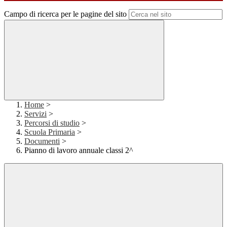
Campo di ricerca per le pagine del sito
Home
>
Servizi
>
Percorsi di studio
>
Scuola Primaria
>
Documenti
>
Pianno di lavoro annuale classi 2^