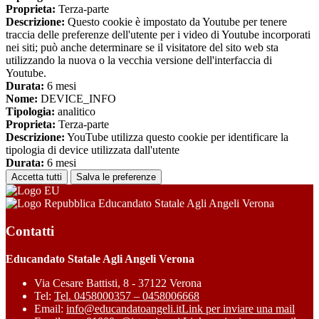
Proprieta:
Terza-parte
Descrizione:
Questo cookie è impostato da Youtube per tenere
traccia delle preferenze dell'utente per i video di Youtube incorporati
nei siti; può anche determinare se il visitatore del sito web sta
utilizzando la nuova o la vecchia versione dell'interfaccia di
Youtube.
Durata:
6 mesi
Nome:
DEVICE_INFO
Tipologia:
analitico
Proprieta:
Terza-parte
Descrizione:
YouTube utilizza questo cookie per identificare la
tipologia di device utilizzata dall'utente
Durata:
6 mesi
Accetta tutti
Salva le preferenze
Educandato Statale Agli Angeli Verona
Contatti
Educandato Statale Agli Angeli Verona
Via Cesare Battisti, 8 - 37122 Verona
Tel:
Tel. 0458000357 – 0458006668
Email:
info@educandatoangeli.it
Link per inviare una mail