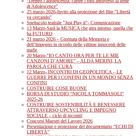
“Dentro l’adolescenza: capire i figli attraverso la lente
di Adolescence”
25 marzo 2026-Invito alla proiezione del film "Libertà
va cercando"
Spettacolo teatrale "Just Play it"- Comunicazione
13 Marzo-Sarà la MUSICA che gira intorno, quella che
ha FUTURO
21 marzo 2026 – Giornata della Memoria e
dell’Impegno in ricordo delle vittime innocenti delle
mafie
20 Marzo-“IO CANTO ORA PER TE LE MIE
CANZONI D’AMORE” – ALDA MERINI, LA
PAROLA CHE CURA
12 Marzo- INCONTRI DI GEOPOLITICA – LE
GUERRE PER I CONFINI IN UN MONDO SENZA
CONFINI
COSTRUIRE COSE BUONE
BORSA DI STUDIO “NICOLA TOMMASOLI”
2025-26
COSTRUIRE SOSTENIBILITÀ E BENESSERE
ATTRAVERSO UPCYCLING E IMPEGNO
SOCIALE – ciclo di incontri
Concorsi Maestri del Lavoro 2026
Presentazione e proiezione del documentario “ECHI DI
LIBERTÀ”