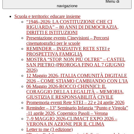
Menu di
navigazione
Scuola e territorio: educare insieme
“1946–2026: LA COSTITUZIONE CHE CI
RIGUARDA” – 80 ANNI DI DEMOCRAZIA,
DIRITTI E ISTITUZIONI
Presentazione evento Cinevisioni – Percorsi
cinematografici per le scuole
REMINDER – INIZIATIVE RETE STEI e
PROSPETTIVA FAMIGLIA
MOSTRA “STOP, NON PIÙ OLTRE” – CASTEL
SAN PIETRO (PROROGA FINO AL 7 GIUGNO
2026)
12 Maggio 2026- ITALIA COMUNITÀ DIGITALE
2026 – COME STIAMO CAMBIANDO CON L’IA
06 Maggio 2026-ROCCO CHINNICI: IL
CORAGGIO DELLA LEGALITÀ – MEMORIA,
GIUSTIZIA E RESPONSABILITÀ CIVILE
Promemoria eventi Rete STEI – 22 e 24 aprile 2026
Reminder – 13° Seminario Infanzia “Punto e Virgola”
-11 aprile 2026, Copernico Pasoli – Verona
7–9 MAGGIO 2026-CLIMACT EXPO 2026 –
VERONA IN AZIONE PER IL CLIMA
Letter to me (3 edizione)