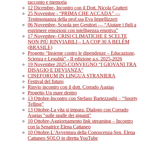
racconto e memoria
12 Dicembre- Incontro con il Dott. Nicola Gratteri
25 Novembre - “PRIMA CHE ACCADA” —
Testimonianza della prof.ssa Eva Impellizzeri
06 Novembre- Scuola per Genitori — “Aiutare i figli a
esprimere emozioni con intelligenza emotiva”
17 Novembre- CRISI CLIMATICHE E SCELTE
NON PIÙ RINVIABILI – LA COP 30 A BELÉM
(BRASILE)
Progetto “Insieme contro le dipendenze – Educazione,
Scienza e Legalità” - II edizione a.s. 2025-2026
19 Novembre 2025-CONVEGNO “I GIOVANI TRA
DISAGIO E DEVIANZA”
CINEFORUM IN LINGUA STRANIERA
Festival del futuro
Rinvio incontro con il dott. Corrado Augias
Progetto Un mare dentro
13 Ottobre-Incontro con Stefano Bartezzaghi – “Sporty
Telling”
13 Ottobre-La vita si impara. Dialogo con Corrado
Augias "sulle spalle dei giganti"
10 Ottobre-Aggiornamento link streaming – Incontro
con la Senatrice Elena Cattaneo
10 Ottobre-L’Avventura della Conoscenza-Sen. Elena
Cattaneo SOLO in diretta YouTube