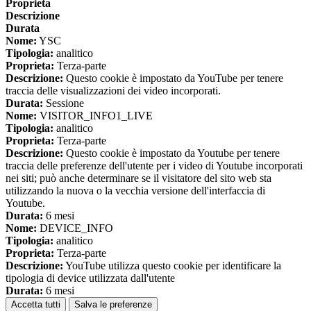
Proprieta
Descrizione
Durata
Nome:
YSC
Tipologia:
analitico
Proprieta:
Terza-parte
Descrizione:
Questo cookie è impostato da YouTube per tenere
traccia delle visualizzazioni dei video incorporati.
Durata:
Sessione
Nome:
VISITOR_INFO1_LIVE
Tipologia:
analitico
Proprieta:
Terza-parte
Descrizione:
Questo cookie è impostato da Youtube per tenere
traccia delle preferenze dell'utente per i video di Youtube incorporati
nei siti; può anche determinare se il visitatore del sito web sta
utilizzando la nuova o la vecchia versione dell'interfaccia di
Youtube.
Durata:
6 mesi
Nome:
DEVICE_INFO
Tipologia:
analitico
Proprieta:
Terza-parte
Descrizione:
YouTube utilizza questo cookie per identificare la
tipologia di device utilizzata dall'utente
Durata:
6 mesi
Accetta tutti
Salva le preferenze