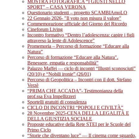
MOSTRA FOTOGRAFICA “I GIUSTI NELLO
SPORT” – CASA VERONA
Questionario studenti – progetto SCAMBIAmoLO
22 Gennaio 2026- "Il voto non misura il valore"
Commemorazione ufficiale del Giorno del Ricordo
Cineforum Living
Incontro formativo “Dentro l’adolescenza: capire i figli
attraverso la lente di Adolescence”
Promemoria – Percorso di formazione “Educare alla
Natura”
Percorso di formazione “Educare alla Natura".
Benessere, empatia e responsabilità”
Palazzo Maffei — ciclo di incontri “Illustri sconosciuti”
(20/10) e “Nobili ironie” (26/01)
Percorso di Geopolitica – Incontri con il dott. Stefano
Verzè
“PRIMA CHE ACCADA”- Testimonianza della
prof.ssa Eva Impellizzeri
Sportelli gratuiti di consulenza
CICLO DI INCONTRI “POPOLI E CIVILTÀ”
28 Novembre 2025-CENA DELLA LEGALITÀ E
DELLA GIUSTIZIA SOCIALE
Proposte educative della Rete STEI per le Scuole del
Primo Ciclo
“Storie che diventano luce” — Il cinema come sguardo,