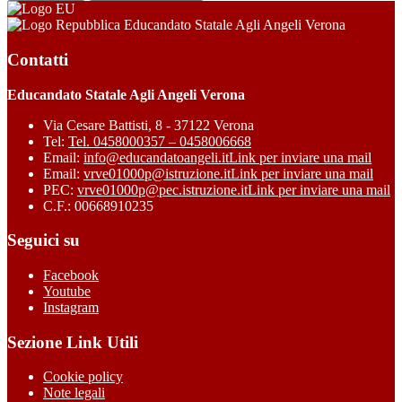
Educandato Statale Agli Angeli Verona
Contatti
Educandato Statale Agli Angeli Verona
Via Cesare Battisti, 8 - 37122 Verona
Tel:
Tel. 0458000357 – 0458006668
Email:
info@educandatoangeli.it
Link per inviare una mail
Email:
vrve01000p@istruzione.it
Link per inviare una mail
PEC:
vrve01000p@pec.istruzione.it
Link per inviare una mail
C.F.: 00668910235
Seguici su
Facebook
Youtube
Instagram
Sezione Link Utili
Cookie policy
Note legali