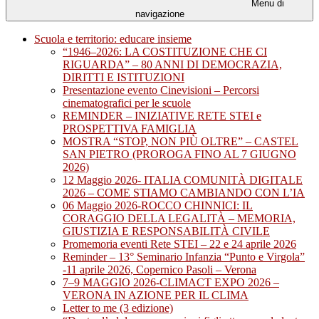
Menu di
navigazione
Scuola e territorio: educare insieme
“1946–2026: LA COSTITUZIONE CHE CI
RIGUARDA” – 80 ANNI DI DEMOCRAZIA,
DIRITTI E ISTITUZIONI
Presentazione evento Cinevisioni – Percorsi
cinematografici per le scuole
REMINDER – INIZIATIVE RETE STEI e
PROSPETTIVA FAMIGLIA
MOSTRA “STOP, NON PIÙ OLTRE” – CASTEL
SAN PIETRO (PROROGA FINO AL 7 GIUGNO
2026)
12 Maggio 2026- ITALIA COMUNITÀ DIGITALE
2026 – COME STIAMO CAMBIANDO CON L’IA
06 Maggio 2026-ROCCO CHINNICI: IL
CORAGGIO DELLA LEGALITÀ – MEMORIA,
GIUSTIZIA E RESPONSABILITÀ CIVILE
Promemoria eventi Rete STEI – 22 e 24 aprile 2026
Reminder – 13° Seminario Infanzia “Punto e Virgola”
-11 aprile 2026, Copernico Pasoli – Verona
7–9 MAGGIO 2026-CLIMACT EXPO 2026 –
VERONA IN AZIONE PER IL CLIMA
Letter to me (3 edizione)