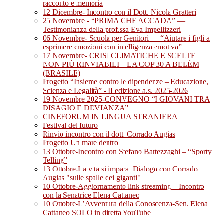
racconto e memoria
12 Dicembre- Incontro con il Dott. Nicola Gratteri
25 Novembre - “PRIMA CHE ACCADA” —
Testimonianza della prof.ssa Eva Impellizzeri
06 Novembre- Scuola per Genitori — “Aiutare i figli a
esprimere emozioni con intelligenza emotiva”
17 Novembre- CRISI CLIMATICHE E SCELTE
NON PIÙ RINVIABILI – LA COP 30 A BELÉM
(BRASILE)
Progetto “Insieme contro le dipendenze – Educazione,
Scienza e Legalità” - II edizione a.s. 2025-2026
19 Novembre 2025-CONVEGNO “I GIOVANI TRA
DISAGIO E DEVIANZA”
CINEFORUM IN LINGUA STRANIERA
Festival del futuro
Rinvio incontro con il dott. Corrado Augias
Progetto Un mare dentro
13 Ottobre-Incontro con Stefano Bartezzaghi – “Sporty
Telling”
13 Ottobre-La vita si impara. Dialogo con Corrado
Augias "sulle spalle dei giganti"
10 Ottobre-Aggiornamento link streaming – Incontro
con la Senatrice Elena Cattaneo
10 Ottobre-L’Avventura della Conoscenza-Sen. Elena
Cattaneo SOLO in diretta YouTube