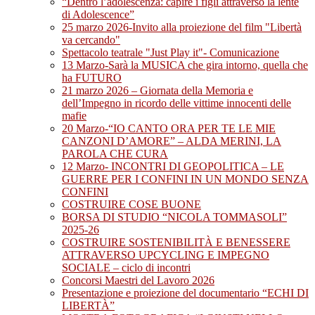
“Dentro l’adolescenza: capire i figli attraverso la lente
di Adolescence”
25 marzo 2026-Invito alla proiezione del film "Libertà
va cercando"
Spettacolo teatrale "Just Play it"- Comunicazione
13 Marzo-Sarà la MUSICA che gira intorno, quella che
ha FUTURO
21 marzo 2026 – Giornata della Memoria e
dell’Impegno in ricordo delle vittime innocenti delle
mafie
20 Marzo-“IO CANTO ORA PER TE LE MIE
CANZONI D’AMORE” – ALDA MERINI, LA
PAROLA CHE CURA
12 Marzo- INCONTRI DI GEOPOLITICA – LE
GUERRE PER I CONFINI IN UN MONDO SENZA
CONFINI
COSTRUIRE COSE BUONE
BORSA DI STUDIO “NICOLA TOMMASOLI”
2025-26
COSTRUIRE SOSTENIBILITÀ E BENESSERE
ATTRAVERSO UPCYCLING E IMPEGNO
SOCIALE – ciclo di incontri
Concorsi Maestri del Lavoro 2026
Presentazione e proiezione del documentario “ECHI DI
LIBERTÀ”