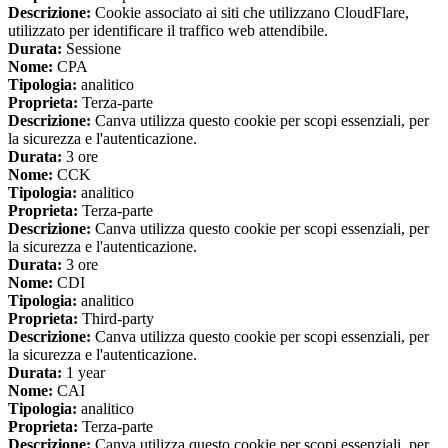
Descrizione:
Cookie associato ai siti che utilizzano CloudFlare,
utilizzato per identificare il traffico web attendibile.
Durata:
Sessione
Nome:
CPA
Tipologia:
analitico
Proprieta:
Terza-parte
Descrizione:
Canva utilizza questo cookie per scopi essenziali, per
la sicurezza e l'autenticazione.
Durata:
3 ore
Nome:
CCK
Tipologia:
analitico
Proprieta:
Terza-parte
Descrizione:
Canva utilizza questo cookie per scopi essenziali, per
la sicurezza e l'autenticazione.
Durata:
3 ore
Nome:
CDI
Tipologia:
analitico
Proprieta:
Third-party
Descrizione:
Canva utilizza questo cookie per scopi essenziali, per
la sicurezza e l'autenticazione.
Durata:
1 year
Nome:
CAI
Tipologia:
analitico
Proprieta:
Terza-parte
Descrizione:
Canva utilizza questo cookie per scopi essenziali, per