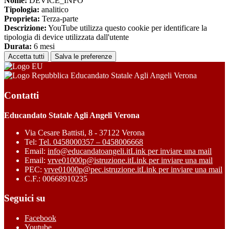
Nome:
DEVICE_INFO
Tipologia:
analitico
Proprieta:
Terza-parte
Descrizione:
YouTube utilizza questo cookie per identificare la
tipologia di device utilizzata dall'utente
Durata:
6 mesi
Accetta tutti
Salva le preferenze
Educandato Statale Agli Angeli Verona
Contatti
Educandato Statale Agli Angeli Verona
Via Cesare Battisti, 8 - 37122 Verona
Tel:
Tel. 0458000357 – 0458006668
Email:
info@educandatoangeli.it
Link per inviare una mail
Email:
vrve01000p@istruzione.it
Link per inviare una mail
PEC:
vrve01000p@pec.istruzione.it
Link per inviare una mail
C.F.: 00668910235
Seguici su
Facebook
Youtube