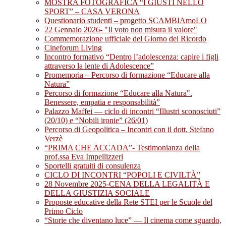
MOSTRA FOTOGRAFICA “I GIUSTI NELLO
SPORT” – CASA VERONA
Questionario studenti – progetto SCAMBIAmoLO
22 Gennaio 2026- "Il voto non misura il valore"
Commemorazione ufficiale del Giorno del Ricordo
Cineforum Living
Incontro formativo “Dentro l’adolescenza: capire i figli
attraverso la lente di Adolescence”
Promemoria – Percorso di formazione “Educare alla
Natura”
Percorso di formazione “Educare alla Natura".
Benessere, empatia e responsabilità”
Palazzo Maffei — ciclo di incontri “Illustri sconosciuti”
(20/10) e “Nobili ironie” (26/01)
Percorso di Geopolitica – Incontri con il dott. Stefano
Verzè
“PRIMA CHE ACCADA”- Testimonianza della
prof.ssa Eva Impellizzeri
Sportelli gratuiti di consulenza
CICLO DI INCONTRI “POPOLI E CIVILTÀ”
28 Novembre 2025-CENA DELLA LEGALITÀ E
DELLA GIUSTIZIA SOCIALE
Proposte educative della Rete STEI per le Scuole del
Primo Ciclo
“Storie che diventano luce” — Il cinema come sguardo,