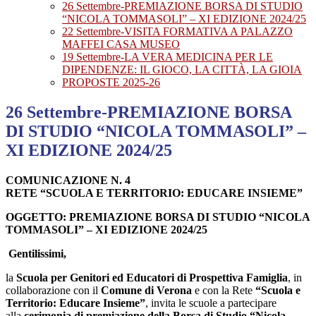
26 Settembre-PREMIAZIONE BORSA DI STUDIO
“NICOLA TOMMASOLI” – XI EDIZIONE 2024/25
22 Settembre-VISITA FORMATIVA A PALAZZO
MAFFEI CASA MUSEO
19 Settembre-LA VERA MEDICINA PER LE
DIPENDENZE: IL GIOCO, LA CITTÀ, LA GIOIA
PROPOSTE 2025-26
26 Settembre-PREMIAZIONE BORSA
DI STUDIO “NICOLA TOMMASOLI” –
XI EDIZIONE 2024/25
COMUNICAZIONE N. 4
RETE “SCUOLA E TERRITORIO: EDUCARE INSIEME”
OGGETTO: PREMIAZIONE
BORSA DI STUDIO
“
NICOLA
TOMMASOLI
” – XI EDIZIONE 2024/25
Gentilissimi,
la
Scuola per Genitori ed Educatori
di
Prospettiva Famiglia
, in
collaborazione con il
Comune
di
Verona
e con la Rete
“Scuola e
Territorio: Educare Insieme”
, invita le scuole a partecipare
alla
cerimonia
di
premiazione della
Borsa di Studio
“
Nicola