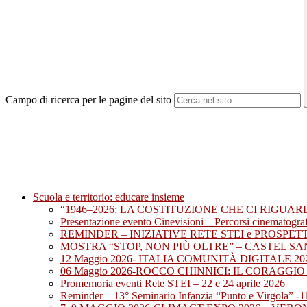
Campo di ricerca per le pagine del sito
Scuola e territorio: educare insieme
“1946–2026: LA COSTITUZIONE CHE CI RIGUARD
Presentazione evento Cinevisioni – Percorsi cinematografi
REMINDER – INIZIATIVE RETE STEI e PROSPET
MOSTRA “STOP, NON PIÙ OLTRE” – CASTEL SA
12 Maggio 2026- ITALIA COMUNITÀ DIGITALE 
06 Maggio 2026-ROCCO CHINNICI: IL CORAGGI
Promemoria eventi Rete STEI – 22 e 24 aprile 2026
Reminder – 13° Seminario Infanzia “Punto e Virgola” -1