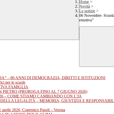
Home
>
Novità
>
Le notizie
>
06 Novembre- Scuola p
emotiva”
A” – 80 ANNI DI DEMOCRAZIA, DIRITTI E ISTITUZIONI
ci per le scuole
TIVA FAMIGLIA
N PIETRO (PROROGA FINO AL 7 GIUGNO 2026)
2026 – COME STIAMO CAMBIANDO CON L’IA
O DELLA LEGALITÀ – MEMORIA, GIUSTIZIA E RESPONSABIL
1 aprile 2026, Copernico Pasoli – Verona