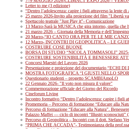
7–9 MAGGIO 2026-CLIMACT EXPO 2026 – VERON
Letter to me (3 edizione)
“Dentro l’adolescenza: capire i figli attraverso la lente d
25 marzo 2026-Invito alla proiezione del film "Libertà v
Spettacolo teatrale "Just Play it"- Comunicazione
13 Marzo-Sarà la MUSICA che gira intorno, quella c
21 marzo 2026 – Giornata della Memoria e dell’Impegno in
20 Marzo-“IO CANTO ORA PER TE LE MIE CAN
12 Marzo- INCONTRI DI GEOPOLITICA – LE GU
COSTRUIRE COSE BUONE
BORSA DI STUDIO “NICOLA TOMMASOLI” 2025-
COSTRUIRE SOSTENIBILITÀ E BENESSERE ATTRA
Concorsi Maestri del Lavoro 2026
Presentazione e proiezione del documentario “ECHI D
MOSTRA FOTOGRAFICA “I GIUSTI NELLO SPO
Questionario studenti – progetto SCAMBIAmoLO
22 Gennaio 2026- "Il voto non misura il valore"
Commemorazione ufficiale del Giorno del Ricordo
Cineforum Living
Incontro formativo “Dentro l’adolescenza: capire i figli a
Promemoria – Percorso di formazione “Educare alla Nat
Percorso di formazione “Educare alla Natura". Benessere,
Palazzo Maffei — ciclo di incontri “Illustri sconosciuti” 
Percorso di Geopolitica – Incontri con il dott. Stefano Ve
“PRIMA CHE ACCADA”- Testimonianza della prof.ssa E