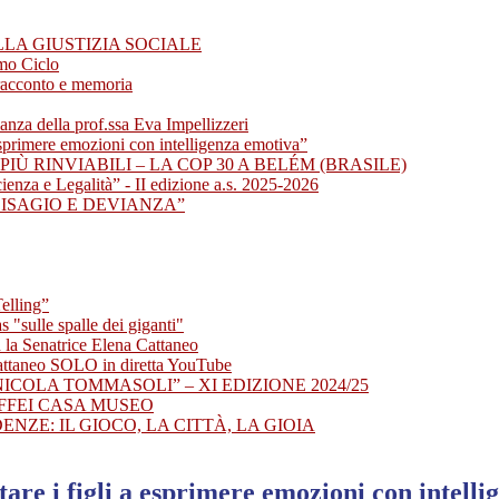
LLA GIUSTIZIA SOCIALE
imo Ciclo
racconto e memoria
della prof.ssa Eva Impellizzeri
sprimere emozioni con intelligenza emotiva”
PIÙ RINVIABILI – LA COP 30 A BELÉM (BRASILE)
enza e Legalità” - II edizione a.s. 2025-2026
DISAGIO E DEVIANZA”
elling”
 "sulle spalle dei giganti"
 la Senatrice Elena Cattaneo
attaneo SOLO in diretta YouTube
NICOLA TOMMASOLI” – XI EDIZIONE 2024/25
AFFEI CASA MUSEO
ENZE: IL GIOCO, LA CITTÀ, LA GIOIA
re i figli a esprimere emozioni con intelli