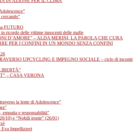
A IN AZIONE PER IL CLIMA
i Adolescence”
a cercando"
he ha FUTURO
 ricordo delle vittime innocenti delle mafie
ZONI D’AMORE” – ALDA MERINI, LA PAROLA CHE CURA
ERRE PER I CONFINI IN UN MONDO SENZA CONFINI
26
VERSO UPCYCLING E IMPEGNO SOCIALE – ciclo di incontr
I LIBERTÀ”
RT” – CASA VERONA
ttraverso la lente di Adolescence”
ura”
 empatia e responsabilità”
(20/10) e “Nobili ironie” (26/01)
rzè
va Impellizzeri