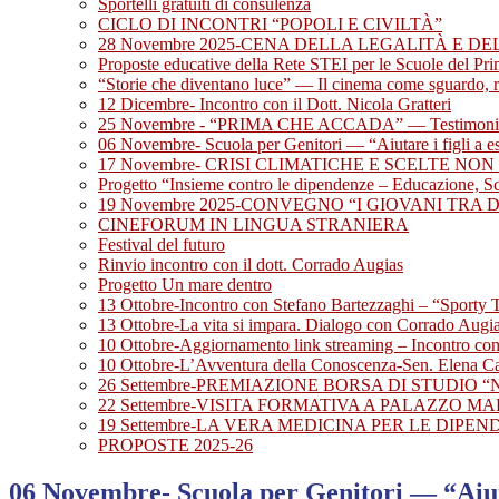
Sportelli gratuiti di consulenza
CICLO DI INCONTRI “POPOLI E CIVILTÀ”
28 Novembre 2025-CENA DELLA LEGALITÀ E DE
Proposte educative della Rete STEI per le Scuole del Pr
“Storie che diventano luce” — Il cinema come sguardo, 
12 Dicembre- Incontro con il Dott. Nicola Gratteri
25 Novembre - “PRIMA CHE ACCADA” — Testimonianza 
06 Novembre- Scuola per Genitori — “Aiutare i figli a e
17 Novembre- CRISI CLIMATICHE E SCELTE NON 
Progetto “Insieme contro le dipendenze – Educazione, Sci
19 Novembre 2025-CONVEGNO “I GIOVANI TRA 
CINEFORUM IN LINGUA STRANIERA
Festival del futuro
Rinvio incontro con il dott. Corrado Augias
Progetto Un mare dentro
13 Ottobre-Incontro con Stefano Bartezzaghi – “Sporty T
13 Ottobre-La vita si impara. Dialogo con Corrado Augias
10 Ottobre-Aggiornamento link streaming – Incontro con
10 Ottobre-L’Avventura della Conoscenza-Sen. Elena C
26 Settembre-PREMIAZIONE BORSA DI STUDIO “
22 Settembre-VISITA FORMATIVA A PALAZZO M
19 Settembre-LA VERA MEDICINA PER LE DIPEND
PROPOSTE 2025-26
06 Novembre- Scuola per Genitori — “Aiuta