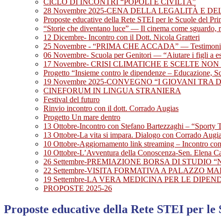
CICLO DI INCONTRI “POPOLI E CIVILTÀ”
28 Novembre 2025-CENA DELLA LEGALITÀ E DE
Proposte educative della Rete STEI per le Scuole del Pr
“Storie che diventano luce” — Il cinema come sguardo, 
12 Dicembre- Incontro con il Dott. Nicola Gratteri
25 Novembre - “PRIMA CHE ACCADA” — Testimonianza 
06 Novembre- Scuola per Genitori — “Aiutare i figli a e
17 Novembre- CRISI CLIMATICHE E SCELTE NON 
Progetto “Insieme contro le dipendenze – Educazione, Sci
19 Novembre 2025-CONVEGNO “I GIOVANI TRA 
CINEFORUM IN LINGUA STRANIERA
Festival del futuro
Rinvio incontro con il dott. Corrado Augias
Progetto Un mare dentro
13 Ottobre-Incontro con Stefano Bartezzaghi – “Sporty T
13 Ottobre-La vita si impara. Dialogo con Corrado Augias
10 Ottobre-Aggiornamento link streaming – Incontro con
10 Ottobre-L’Avventura della Conoscenza-Sen. Elena C
26 Settembre-PREMIAZIONE BORSA DI STUDIO “
22 Settembre-VISITA FORMATIVA A PALAZZO M
19 Settembre-LA VERA MEDICINA PER LE DIPEND
PROPOSTE 2025-26
Proposte educative della Rete STEI per le 