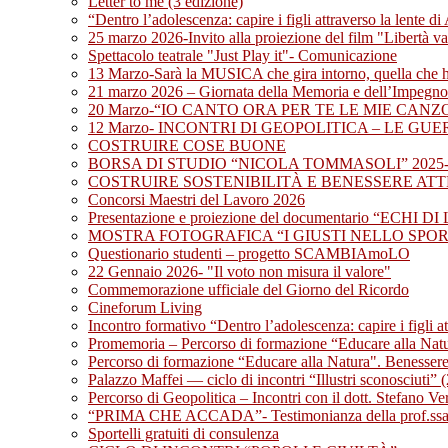
Letter to me (3 edizione)
“Dentro l’adolescenza: capire i figli attraverso la lente d
25 marzo 2026-Invito alla proiezione del film "Libertà v
Spettacolo teatrale "Just Play it"- Comunicazione
13 Marzo-Sarà la MUSICA che gira intorno, quella c
21 marzo 2026 – Giornata della Memoria e dell’Impegno in
20 Marzo-“IO CANTO ORA PER TE LE MIE CAN
12 Marzo- INCONTRI DI GEOPOLITICA – LE GU
COSTRUIRE COSE BUONE
BORSA DI STUDIO “NICOLA TOMMASOLI” 2025-
COSTRUIRE SOSTENIBILITÀ E BENESSERE ATTRA
Concorsi Maestri del Lavoro 2026
Presentazione e proiezione del documentario “ECHI D
MOSTRA FOTOGRAFICA “I GIUSTI NELLO SPO
Questionario studenti – progetto SCAMBIAmoLO
22 Gennaio 2026- "Il voto non misura il valore"
Commemorazione ufficiale del Giorno del Ricordo
Cineforum Living
Incontro formativo “Dentro l’adolescenza: capire i figli a
Promemoria – Percorso di formazione “Educare alla Nat
Percorso di formazione “Educare alla Natura". Benessere,
Palazzo Maffei — ciclo di incontri “Illustri sconosciuti” 
Percorso di Geopolitica – Incontri con il dott. Stefano Ve
“PRIMA CHE ACCADA”- Testimonianza della prof.ssa E
Sportelli gratuiti di consulenza