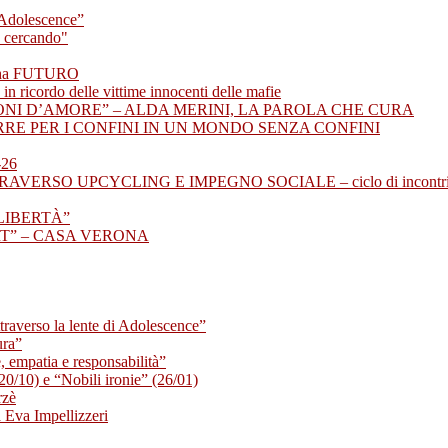
i Adolescence”
a cercando"
he ha FUTURO
 ricordo delle vittime innocenti delle mafie
ZONI D’AMORE” – ALDA MERINI, LA PAROLA CHE CURA
ERRE PER I CONFINI IN UN MONDO SENZA CONFINI
26
VERSO UPCYCLING E IMPEGNO SOCIALE – ciclo di incontr
I LIBERTÀ”
RT” – CASA VERONA
ttraverso la lente di Adolescence”
ura”
 empatia e responsabilità”
(20/10) e “Nobili ironie” (26/01)
rzè
va Impellizzeri