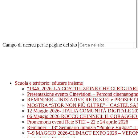
Campo di ricerca per le pagine del sito
Scuola e territorio: educare insieme
“1946–2026: LA COSTITUZIONE CHE CI RIGUARD
Presentazione evento Cinevisioni – Percorsi cinematografi
REMINDER – INIZIATIVE RETE STEI e PROSPET
MOSTRA “STOP, NON PIÙ OLTRE” – CASTEL SA
12 Maggio 2026- ITALIA COMUNITÀ DIGITALE 
06 Maggio 2026-ROCCO CHINNICI: IL CORAGGI
Promemoria eventi Rete STEI – 22 e 24 aprile 2026
Reminder – 13° Seminario Infanzia “Punto e Virgola” -1
7–9 MAGGIO 2026-CLIMACT EXPO 2026 – VERON