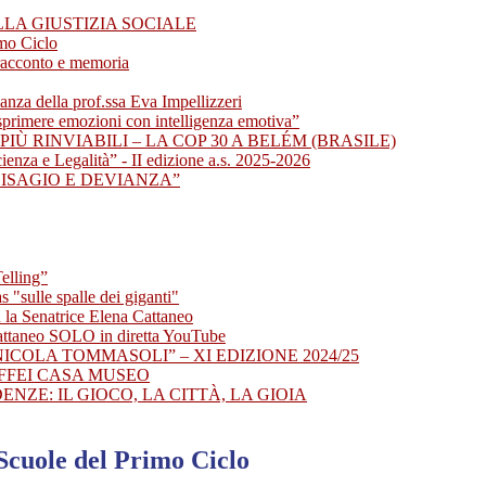
LLA GIUSTIZIA SOCIALE
imo Ciclo
racconto e memoria
della prof.ssa Eva Impellizzeri
sprimere emozioni con intelligenza emotiva”
PIÙ RINVIABILI – LA COP 30 A BELÉM (BRASILE)
enza e Legalità” - II edizione a.s. 2025-2026
DISAGIO E DEVIANZA”
elling”
 "sulle spalle dei giganti"
 la Senatrice Elena Cattaneo
attaneo SOLO in diretta YouTube
NICOLA TOMMASOLI” – XI EDIZIONE 2024/25
AFFEI CASA MUSEO
ENZE: IL GIOCO, LA CITTÀ, LA GIOIA
Scuole del Primo Ciclo