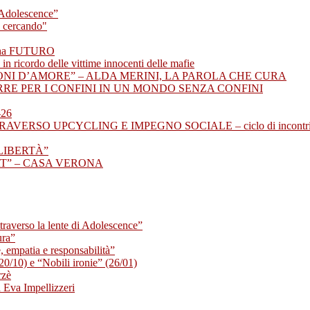
i Adolescence”
a cercando"
he ha FUTURO
 ricordo delle vittime innocenti delle mafie
ZONI D’AMORE” – ALDA MERINI, LA PAROLA CHE CURA
ERRE PER I CONFINI IN UN MONDO SENZA CONFINI
26
VERSO UPCYCLING E IMPEGNO SOCIALE – ciclo di incontr
I LIBERTÀ”
RT” – CASA VERONA
ttraverso la lente di Adolescence”
ura”
 empatia e responsabilità”
(20/10) e “Nobili ironie” (26/01)
rzè
va Impellizzeri