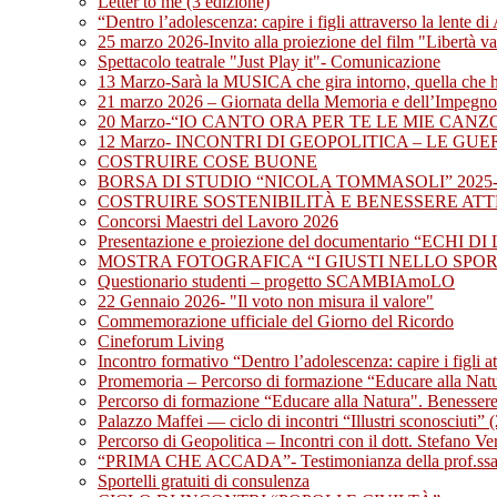
Letter to me (3 edizione)
“Dentro l’adolescenza: capire i figli attraverso la lente d
25 marzo 2026-Invito alla proiezione del film "Libertà v
Spettacolo teatrale "Just Play it"- Comunicazione
13 Marzo-Sarà la MUSICA che gira intorno, quella c
21 marzo 2026 – Giornata della Memoria e dell’Impegno in
20 Marzo-“IO CANTO ORA PER TE LE MIE CAN
12 Marzo- INCONTRI DI GEOPOLITICA – LE GU
COSTRUIRE COSE BUONE
BORSA DI STUDIO “NICOLA TOMMASOLI” 2025-
COSTRUIRE SOSTENIBILITÀ E BENESSERE ATTRA
Concorsi Maestri del Lavoro 2026
Presentazione e proiezione del documentario “ECHI D
MOSTRA FOTOGRAFICA “I GIUSTI NELLO SPO
Questionario studenti – progetto SCAMBIAmoLO
22 Gennaio 2026- "Il voto non misura il valore"
Commemorazione ufficiale del Giorno del Ricordo
Cineforum Living
Incontro formativo “Dentro l’adolescenza: capire i figli a
Promemoria – Percorso di formazione “Educare alla Nat
Percorso di formazione “Educare alla Natura". Benessere,
Palazzo Maffei — ciclo di incontri “Illustri sconosciuti” 
Percorso di Geopolitica – Incontri con il dott. Stefano Ve
“PRIMA CHE ACCADA”- Testimonianza della prof.ssa E
Sportelli gratuiti di consulenza