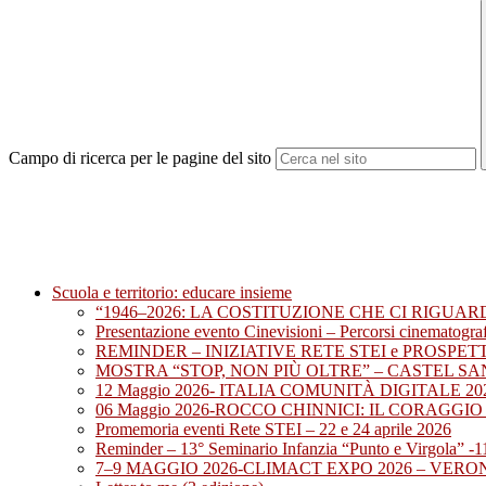
Campo di ricerca per le pagine del sito
Scuola e territorio: educare insieme
“1946–2026: LA COSTITUZIONE CHE CI RIGUARD
Presentazione evento Cinevisioni – Percorsi cinematografi
REMINDER – INIZIATIVE RETE STEI e PROSPET
MOSTRA “STOP, NON PIÙ OLTRE” – CASTEL SA
12 Maggio 2026- ITALIA COMUNITÀ DIGITALE 
06 Maggio 2026-ROCCO CHINNICI: IL CORAGGI
Promemoria eventi Rete STEI – 22 e 24 aprile 2026
Reminder – 13° Seminario Infanzia “Punto e Virgola” -1
7–9 MAGGIO 2026-CLIMACT EXPO 2026 – VERON