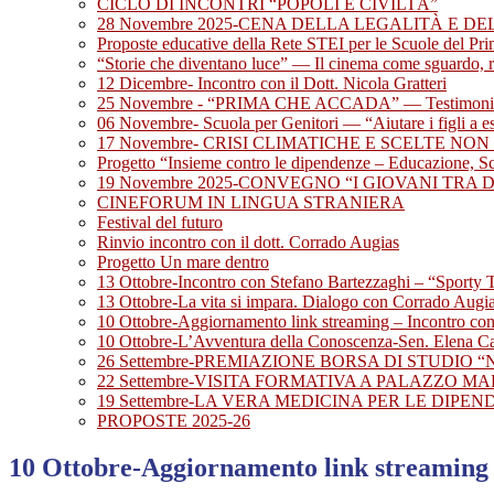
CICLO DI INCONTRI “POPOLI E CIVILTÀ”
28 Novembre 2025-CENA DELLA LEGALITÀ E DE
Proposte educative della Rete STEI per le Scuole del Pr
“Storie che diventano luce” — Il cinema come sguardo, 
12 Dicembre- Incontro con il Dott. Nicola Gratteri
25 Novembre - “PRIMA CHE ACCADA” — Testimonianza 
06 Novembre- Scuola per Genitori — “Aiutare i figli a e
17 Novembre- CRISI CLIMATICHE E SCELTE NON 
Progetto “Insieme contro le dipendenze – Educazione, Sci
19 Novembre 2025-CONVEGNO “I GIOVANI TRA 
CINEFORUM IN LINGUA STRANIERA
Festival del futuro
Rinvio incontro con il dott. Corrado Augias
Progetto Un mare dentro
13 Ottobre-Incontro con Stefano Bartezzaghi – “Sporty T
13 Ottobre-La vita si impara. Dialogo con Corrado Augias
10 Ottobre-Aggiornamento link streaming – Incontro con
10 Ottobre-L’Avventura della Conoscenza-Sen. Elena C
26 Settembre-PREMIAZIONE BORSA DI STUDIO “
22 Settembre-VISITA FORMATIVA A PALAZZO M
19 Settembre-LA VERA MEDICINA PER LE DIPEND
PROPOSTE 2025-26
10 Ottobre-Aggiornamento link streaming 