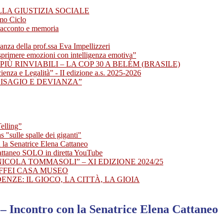
LLA GIUSTIZIA SOCIALE
imo Ciclo
racconto e memoria
della prof.ssa Eva Impellizzeri
sprimere emozioni con intelligenza emotiva”
PIÙ RINVIABILI – LA COP 30 A BELÉM (BRASILE)
enza e Legalità” - II edizione a.s. 2025-2026
DISAGIO E DEVIANZA”
elling”
 "sulle spalle dei giganti"
 la Senatrice Elena Cattaneo
attaneo SOLO in diretta YouTube
NICOLA TOMMASOLI” – XI EDIZIONE 2024/25
AFFEI CASA MUSEO
ENZE: IL GIOCO, LA CITTÀ, LA GIOIA
– Incontro con la Senatrice Elena Cattaneo