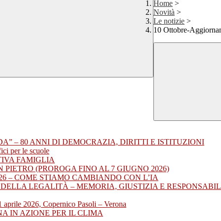
Home
>
Novità
>
Le notizie
>
10 Ottobre-Aggiornam
A” – 80 ANNI DI DEMOCRAZIA, DIRITTI E ISTITUZIONI
ci per le scuole
TIVA FAMIGLIA
N PIETRO (PROROGA FINO AL 7 GIUGNO 2026)
2026 – COME STIAMO CAMBIANDO CON L’IA
O DELLA LEGALITÀ – MEMORIA, GIUSTIZIA E RESPONSABIL
1 aprile 2026, Copernico Pasoli – Verona
A IN AZIONE PER IL CLIMA