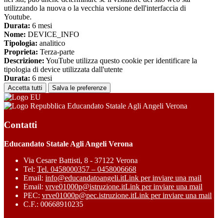
utilizzando la nuova o la vecchia versione dell'interfaccia di
Youtube.
Durata:
6 mesi
Nome:
DEVICE_INFO
Tipologia:
analitico
Proprieta:
Terza-parte
Descrizione:
YouTube utilizza questo cookie per identificare la
tipologia di device utilizzata dall'utente
Durata:
6 mesi
Accetta tutti
Salva le preferenze
Educandato Statale Agli Angeli Verona
Contatti
Educandato Statale Agli Angeli Verona
Via Cesare Battisti, 8 - 37122 Verona
Tel:
Tel. 0458000357 – 0458006668
Email:
info@educandatoangeli.it
Link per inviare una mail
Email:
vrve01000p@istruzione.it
Link per inviare una mail
PEC:
vrve01000p@pec.istruzione.it
Link per inviare una mail
C.F.: 00668910235