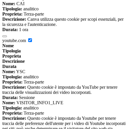
Nome:
CAI
Tipologia:
analitico
Proprieta:
Terza-parte
Descrizione:
Canva utilizza questo cookie per scopi essenziali, per
la sicurezza e l'autenticazione.
Durata:
1 ora
youtube.com
Nome
Tipologia
Proprieta
Descrizione
Durata
Nome:
YSC
Tipologia:
analitico
Proprieta:
Terza-parte
Descrizione:
Questo cookie è impostato da YouTube per tenere
traccia delle visualizzazioni dei video incorporati.
Durata:
Sessione
Nome:
VISITOR_INFO1_LIVE
Tipologia:
analitico
Proprieta:
Terza-parte
Descrizione:
Questo cookie è impostato da Youtube per tenere
traccia delle preferenze dell'utente per i video di Youtube incorporati
nei siti; può anche determinare se il visitatore del sito web sta