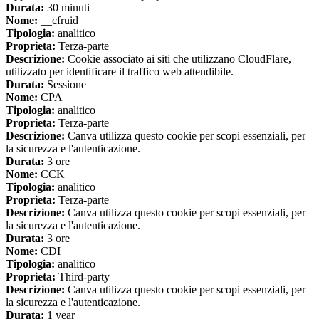
Durata:
30 minuti
Nome:
__cfruid
Tipologia:
analitico
Proprieta:
Terza-parte
Descrizione:
Cookie associato ai siti che utilizzano CloudFlare,
utilizzato per identificare il traffico web attendibile.
Durata:
Sessione
Nome:
CPA
Tipologia:
analitico
Proprieta:
Terza-parte
Descrizione:
Canva utilizza questo cookie per scopi essenziali, per
la sicurezza e l'autenticazione.
Durata:
3 ore
Nome:
CCK
Tipologia:
analitico
Proprieta:
Terza-parte
Descrizione:
Canva utilizza questo cookie per scopi essenziali, per
la sicurezza e l'autenticazione.
Durata:
3 ore
Nome:
CDI
Tipologia:
analitico
Proprieta:
Third-party
Descrizione:
Canva utilizza questo cookie per scopi essenziali, per
la sicurezza e l'autenticazione.
Durata:
1 year