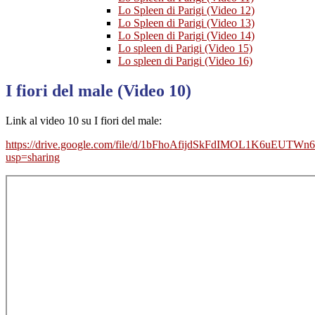
Lo Spleen di Parigi (Video 12)
Lo Spleen di Parigi (Video 13)
Lo Spleen di Parigi (Video 14)
Lo spleen di Parigi (Video 15)
Lo spleen di Parigi (Video 16)
I fiori del male (Video 10)
Link al video 10 su I fiori del male:
https://drive.google.com/file/d/1bFhoAfijdSkFdIMOL1K6uEUTWn
usp=sharing